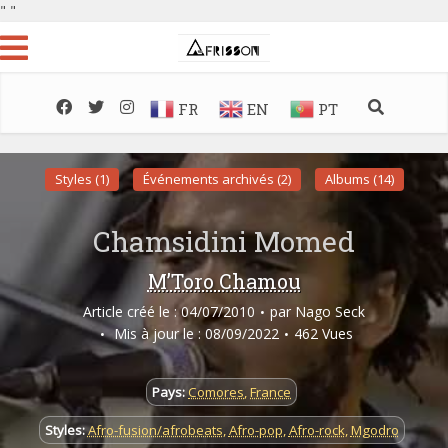
"
"
FR
EN
PT
Styles (1)
Événements archivés (2)
Albums (14)
Chamsidini Momed
M’Toro Chamou
Article créé le : 04/07/2010
par
Nago Seck
Mis à jour le : 08/09/2022
462 Vues
Pays:
Comores
,
France
Styles:
Afro-fusion/afrobeats
,
Afro-pop
,
Afro-rock
,
Mgodro