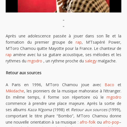
"
"
Après une adolescence passée à jouer dans son île et la
formation du premier groupe de
rap
, M’Tsapéré Power,
M’Toro Chamou quitte Mayotte pour la France. Le chanteur de
rap
amène avec lui sa guitare acoustique, ses mélodies et les
rythmes du
mgodro
, un rythme proche du
salegy
malgache.
Retour aux sources
A Paris en 1996, M’Toro Chamou joue avec
Baco
et
Mikidache
, les pionniers de la musique mahoraise à l’étranger.
En même temps, il forme son répertoire où le
mgodro
commence à prendre une place majeure. Après la sortie de
ses albums
Kaza N’goma
(1998) et
Retour aux sources
(1999),
comportant le titre phare “Bombo”, M’Toro Chamou donne
une nouvelle orientation à sa musique :
afro-folk
ou
afro-pop
–