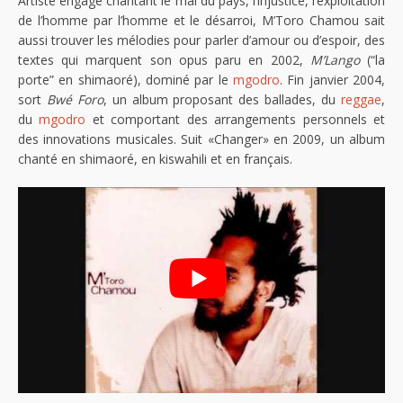
Artiste engagé chantant le mal du pays, l’injustice, l’exploitation
de l’homme par l’homme et le désarroi, M’Toro Chamou sait
aussi trouver les mélodies pour parler d’amour ou d’espoir, des
textes qui marquent son opus paru en 2002,
M’Lango
(“la
porte” en shimaoré), dominé par le
mgodro
. Fin janvier 2004,
sort
Bwé Foro
, un album proposant des ballades, du
reggae
,
du
mgodro
et comportant des arrangements personnels et
des innovations musicales. Suit «Changer» en 2009, un album
chanté en shimaoré, en kiswahili et en français.