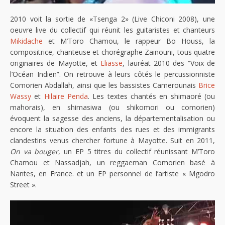
2010 voit la sortie de «Tsenga 2» (Live Chiconi 2008), une
oeuvre live du collectif qui réunit les guitaristes et chanteurs
Mikidache
et M’Toro Chamou, le rappeur Bo Houss, la
compositrice, chanteuse et chorégraphe Zainouni, tous quatre
originaires de Mayotte, et
Eliasse
, lauréat 2010 des “Voix de
l’Océan Indien”. On retrouve à leurs côtés le percussionniste
Comorien Abdallah, ainsi que les bassistes Camerounais
Brice
Wassy
et
Hilaire Penda
. Les textes chantés en shimaoré (ou
mahorais), en shimasiwa (ou shikomori ou comorien)
évoquent la sagesse des anciens, la départementalisation ou
encore la situation des enfants des rues et des immigrants
clandestins venus chercher fortune à Mayotte. Suit en 2011,
On va bouger
, un EP 5 titres du collectif réunissant M’Toro
Chamou et Nassadjah, un reggaeman Comorien basé à
Nantes, en France. et un EP personnel de l’artiste « Mgodro
Street ».