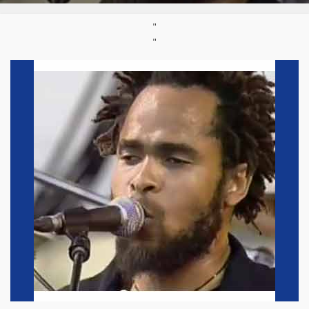
Site :
http://www.mtoro.chamou.free.fr/
Né :
1974
"
"