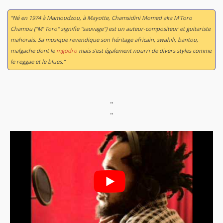
“Né en 1974 à Mamoudzou, à Mayotte, Chamsidini Momed aka M’Toro
Chamou ("M' Toro" signifie "sauvage") est un auteur-compositeur et guitariste
mahorais. Sa musique revendique son héritage africain, swahili, bantou,
malgache dont le
mgodro
mais s’est également nourri de divers styles comme
le reggae et le blues.”
"
"