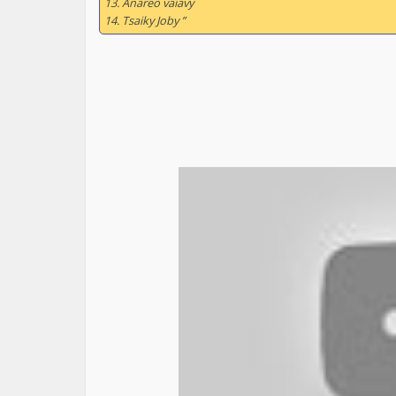
13. Anareo vaiavy
14. Tsaiky Joby ”