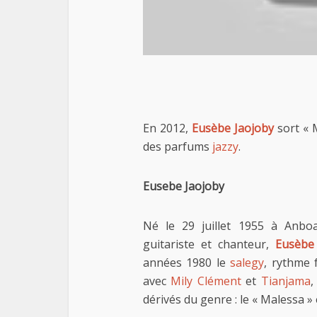
En 2012,
Eusèbe Jaojoby
sort « 
des parfums
jazzy
.
Eusebe Jaojoby
Né le 29 juillet 1955 à Anbo
guitariste et chanteur,
Eusèbe
années 1980 le
salegy
, rythme 
avec
Mily Clément
et
Tianjama
,
dérivés du genre : le « Malessa » 