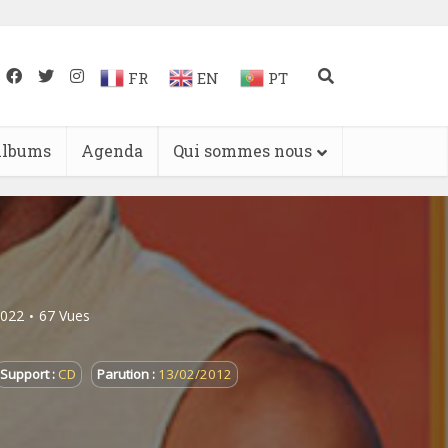
FR
EN
PT
lbums
Agenda
Qui sommes nous
2022
67 Vues
Support :
CD
Parution :
13/02/2012