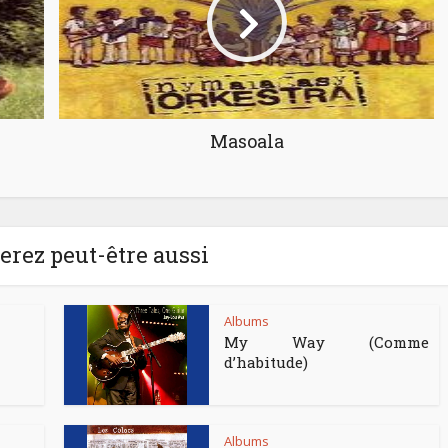
Masoala
rez peut-être aussi
Albums
My Way (Comme
d’habitude)
Albums