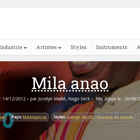
Industrie
Artistes
Styles
Instruments
A
Mila anao
e : 14/12/2012
par
Jocelyn Maillé
,
Nago Seck
Mis à jour le : 26/08/
que
Pays:
Madagascar
Styles:
Salegy
,
World / Musique du monde