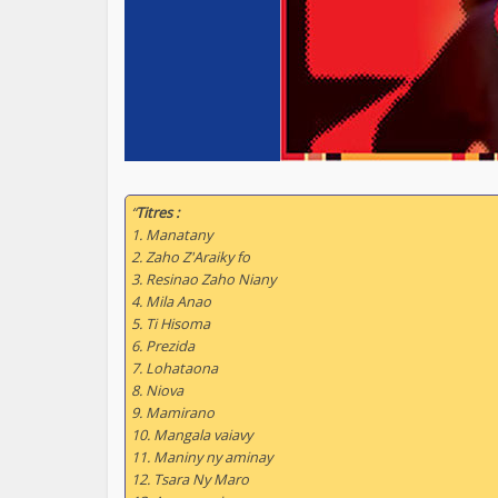
“
Titres :
1. Manatany
2. Zaho Z'Araiky fo
3. Resinao Zaho Niany
4. Mila Anao
5. Ti Hisoma
6. Prezida
7. Lohataona
8. Niova
9. Mamirano
10. Mangala vaiavy
11. Maniny ny aminay
12. Tsara Ny Maro