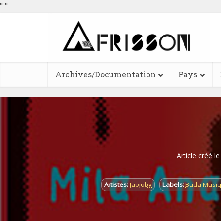
"
"
Archives/Documentation
Pays
Article créé l
Artistes:
Jaojoby
Labels:
Buda Musi