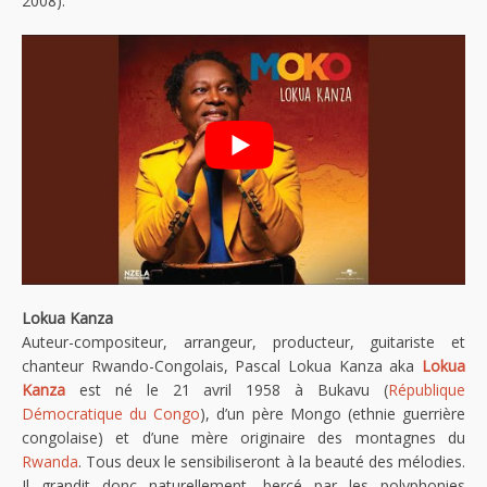
2008).
Lokua Kanza
Auteur-compositeur, arrangeur, producteur, guitariste et
chanteur Rwando-Congolais, Pascal Lokua Kanza aka
Lokua
Kanza
est né le 21 avril 1958 à Bukavu (
République
Démocratique du Congo
), d’un père Mongo (ethnie guerrière
congolaise) et d’une mère originaire des montagnes du
Rwanda
. Tous deux le sensibiliseront à la beauté des mélodies.
Il grandit donc naturellement, bercé par les polyphonies