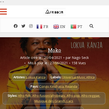
"
"
FR
EN
PT
Moko
Article créé le : 21/04/2021
par
Nago Seck
Mis à jour le : 27/06/2021
158 Vues
Artistes:
Lokua Kanza
Labels:
Universal Music Africa
Pays:
Congo Kinshasa
,
Rwanda
Styles:
Afro-folk
,
Afro-fusion/afrobeats
,
Afro-pop
,
Afro-reggae
,
Musique des Grands Lacs