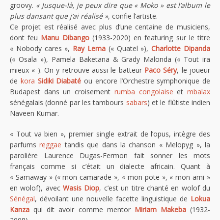
groovy.
« Jusque-là, je peux dire que « Moko » est l’album le
plus dansant que j’ai réalisé »
, confie l’artiste.
Ce projet est réalisé avec plus d’une centaine de musiciens,
dont feu
Manu Dibango
(1933-2020) en featuring sur le titre
« Nobody cares »,
Ray Lema
(« Quatel »),
Charlotte Dipanda
(« Osala »), Pamela Baketana & Grady Malonda (« Tout ira
mieux « ). On y retrouve aussi le batteur
Paco Séry
, le joueur
de
kora
Sidiki Diabaté
ou encore l’Orchestre symphonique de
Budapest dans un croisement
rumba congolaise
et
mbalax
sénégalais (donné par les tambours
sabars
) et le flûtiste indien
Naveen Kumar.
« Tout va bien », premier single extrait de l’opus, intègre des
parfums
reggae
tandis que dans la chanson « Melopyg », la
parolière Laurence Dugas-Fermon fait sonner les mots
français comme si c’était un dialecte africain. Quant à
« Samaway » (« mon camarade », « mon pote », « mon ami »
en wolof), avec
Wasis Diop
, c’est un titre chanté en wolof du
Sénégal
, dévoilant une nouvelle facette linguistique de
Lokua
Kanza
qui dit avoir comme mentor
Miriam Makeba
(1932-