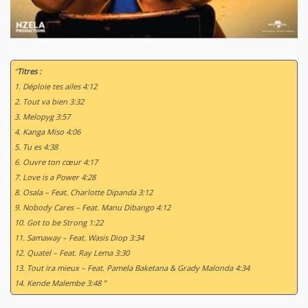
“
Titres :
1. Déploie tes ailes 4:12
2. Tout va bien 3:32
3. Melopyg 3:57
4. Kanga Miso 4:06
5. Tu es 4:38
6. Ouvre ton cœur 4:17
7. Love is a Power 4:28
8. Osala – Feat. Charlotte Dipanda 3:12
9. Nobody Cares – Feat. Manu Dibango 4:12
10. Got to be Strong 1:22
11. Samaway – Feat. Wasis Diop 3:34
12. Quatel – Feat. Ray Lema 3:30
13. Tout ira mieux – Feat. Pamela Baketana & Grady Malonda 4:34
14. Kende Malembe 3:48 ”