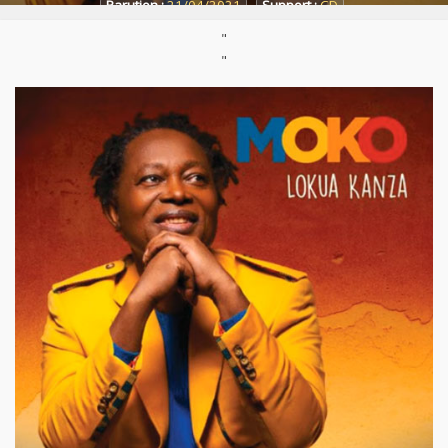
Parution :
21/04/2021
Support :
CD
"
"