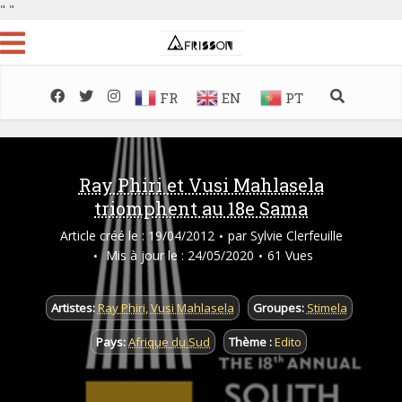
"
"
FR
EN
PT
Ray Phiri et Vusi Mahlasela
triomphent au 18e Sama
Article créé le : 19/04/2012
par
Sylvie Clerfeuille
Mis à jour le : 24/05/2020
61 Vues
Artistes:
Ray Phiri
,
Vusi Mahlasela
Groupes:
Stimela
Pays:
Afrique du Sud
Thème :
Edito