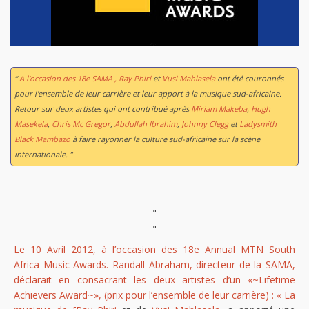
“
A l'occasion des 18e SAMA , Ray Phiri
et
Vusi Mahlasela
ont été couronnés
pour l'ensemble de leur carrière et leur apport à la musique sud-africaine.
Retour sur deux artistes qui ont contribué après
Miriam Makeba
,
Hugh
Masekela
,
Chris Mc Gregor
,
Abdullah Ibrahim
,
Johnny Clegg
et
Ladysmith
Black Mambazo
à faire rayonner la culture sud-africaine sur la scène
internationale. ”
"
"
Le 10 Avril 2012, à l’occasion des 18e Annual MTN South
Africa Music Awards. Randall Abraham, directeur de la SAMA,
déclarait en consacrant les deux artistes d’un «~Lifetime
Achievers Award~», (prix pour l’ensemble de leur carrière) : « La