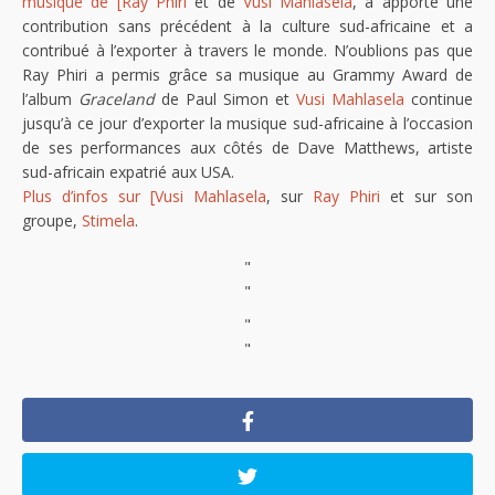
musique de [Ray Phiri
et de
Vusi Mahlasela
, a apporté une
contribution sans précédent à la culture sud-africaine et a
contribué à l’exporter à travers le monde. N’oublions pas que
Ray Phiri a permis grâce sa musique au Grammy Award de
l’album
Graceland
de Paul Simon et
Vusi Mahlasela
continue
jusqu’à ce jour d’exporter la musique sud-africaine à l’occasion
de ses performances aux côtés de Dave Matthews, artiste
sud-africain expatrié aux USA.
Plus d’infos sur [Vusi Mahlasela
, sur
Ray Phiri
et sur son
groupe,
Stimela
.
"
"
"
"