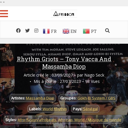
"
"
FR
EN
PT
Rhythm Griots – Tony Vacca And
Massamba Diop
Article créé le : 03/09/2007
par
Nago Seck
Mis à jour le : 27/07/2023
98 Vues
Artistes:
Massamba Diop
Groupes:
Gokh-Bi System / GBS
Labels:
World Rhythm
Pays:
Sénégal
Styles:
Afro-fusion/afrobeats
,
Afro-rap
,
World / Musique du monde