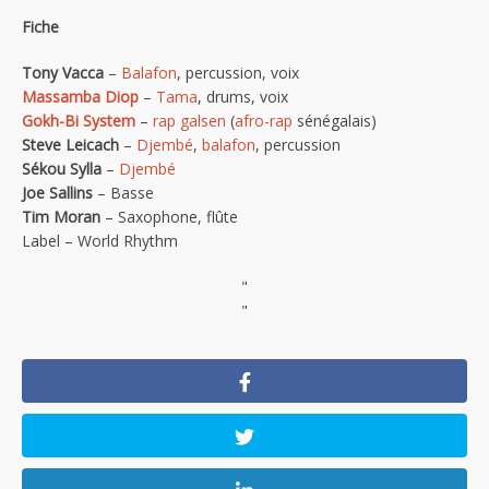
Fiche
Tony Vacca
–
Balafon
, percussion, voix
Massamba Diop
–
Tama
, drums, voix
Gokh-Bi System
–
rap galsen
(
afro-rap
sénégalais)
Steve Leicach
–
Djembé
,
balafon
, percussion
Sékou Sylla
–
Djembé
Joe Sallins
– Basse
Tim Moran
– Saxophone, flûte
Label – World Rhythm
"
"