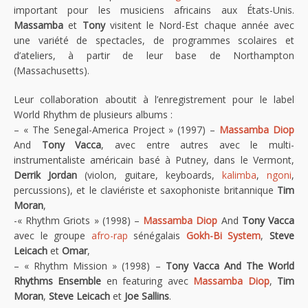
important pour les musiciens africains aux États-Unis.
Massamba
et
Tony
visitent le Nord-Est chaque année avec
une variété de spectacles, de programmes scolaires et
d’ateliers, à partir de leur base de Northampton
(Massachusetts).
Leur collaboration aboutit à l’enregistrement pour le label
World Rhythm de plusieurs albums :
– « The Senegal-America Project » (1997) –
Massamba Diop
And
Tony Vacca
, avec entre autres avec le multi-
instrumentaliste américain basé à Putney, dans le Vermont,
Derrik Jordan
(violon, guitare, keyboards,
kalimba
,
ngoni
,
percussions), et le claviériste et saxophoniste britannique
Tim
Moran
,
-« Rhythm Griots » (1998) –
Massamba Diop
And
Tony Vacca
avec le groupe
afro-rap
sénégalais
Gokh-Bi System
,
Steve
Leicach
et
Omar
,
– « Rhythm Mission » (1998) –
Tony Vacca And The World
Rhythms Ensemble
en featuring avec
Massamba Diop
,
Tim
Moran
,
Steve Leicach
et
Joe Sallins
.