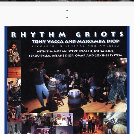
Support :
CD
Parution :
1998
"
"