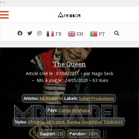
"
"
FR
EN
PT
The Queen
Article créé le : 07/06/2011
par
Nago Seck
Mis à jour le : 24/05/2020
63 Vues
Artistes:
Mbilia Bel
Labels:
Syllart Productions
Pays:
Congo Kinshasa
Styles:
Afro-pop
,
Afro-zouk
,
Rumba congolaise
,
Soukouss
Support :
CD
Parution :
2011