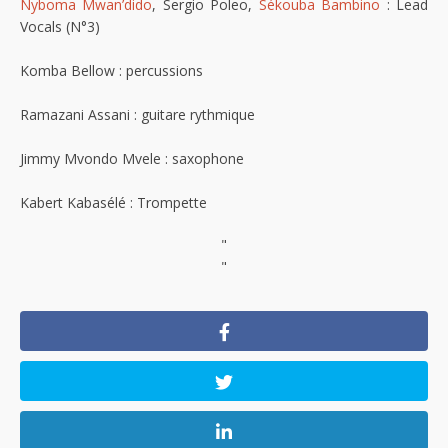
Nyboma Mwan’dido
, Sergio Poleo,
Sékouba Bambino
: Lead
Vocals (N°3)
Komba Bellow : percussions
Ramazani Assani : guitare rythmique
Jimmy Mvondo Mvele : saxophone
Kabert Kabasélé : Trompette
"
"