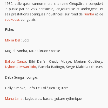
1982, celle qu’on surnommera « la reine Cléopâtre » conquiert
le public par sa voix sensuelle, langoureuse et androgyne, et
ses prestations scéniques novatrices, sur fond de
rumba
et de
soukouss
congolais…
Fiche:
Mbilia Bel
: voix
Miguel Yamba, Mike Clinton : basse
Ballou Canta
, Bibi Den’s, Khady Mbaye, Mariam Coulibaly,
Nyboma Mwan’dido
, Pamela Badiogo, Serge Mabiala : chœurs
Deba Sungu : congas
Dally Kimoko, Fofo Le Collégien : guitare
Manu Lima
: keyboards, basse, guitare rythmique