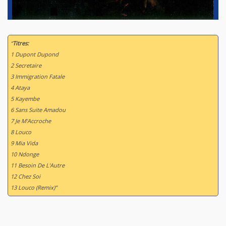
“
Titres:
1 Dupont Dupond
2 Secretaire
3 Immigration Fatale
4 Ataya
5 Kayembe
6 Sans Suite Amadou
7 Je M'Accroche
8 Louco
9 Mia Vida
10 Ndonge
11 Besoin De L'Autre
12 Chez Soi
13 Louco (Remix)”