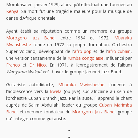
Mombasa en janvier 1979, alors qu’il effectuait une tournée au
Kenya
. Sa mort fut une tragédie majeure pour la musique de
danse d’Afrique orientale.
Ayant établi sa réputation comme un membre du groupe
Morogoro Jazz Band
, entre 1964 et 1972,
Mbaraka
Mwinsheshe
fonde en 1972 sa propre formation, Orchestra
Super Volcano, développant de l’
afro-pop
et de l’
afro-cubain
,
une version tanzanienne de la
rumba congolaise
, influencé par
Franco
et
Dr Nico
. En 1971, à l’enregistrement de l’album
Wanyama Wakali vol. 1
avec le groupe Jamhuri Jazz Band.
Guitariste autodidacte,
Mbaraka Mwinsheshe
s’oriente à
l’adolescence vers la
kwela
(ou Jive) sud-africaine au sein de
l’orchestre Cuban Branch Jazz. Par la suite, il apprend le chant
auprès de Salim Abdullah, leader du groupe
Cuban Marimba
Band
, et membre fondateur du
Morogoro Jazz Band
, groupe
qu’il intègre comme guitariste.
"