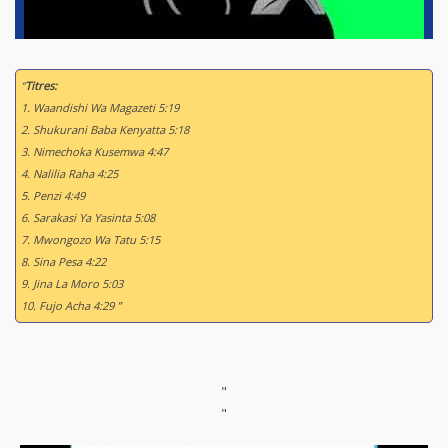
“
Titres:
1. Waandishi Wa Magazeti 5:19
2. Shukurani Baba Kenyatta 5:18
3. Nimechoka Kusemwa 4:47
4. Nalilia Raha 4:25
5. Penzi 4:49
6. Sarakasi Ya Yasinta 5:08
7. Mwongozo Wa Tatu 5:15
8. Sina Pesa 4:22
9. Jina La Moro 5:03
10. Fujo Acha 4:29 ”
"
"