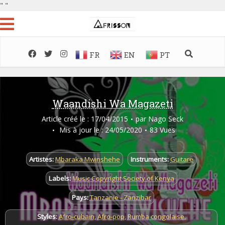
"
"
FR
EN
PT
Waandishi Wa Magazeti
Article créé le : 17/04/2015
par
Nago Seck
Mis à jour le : 24/05/2020
83 Vues
Artistes:
Mbaraka Mwinshehe
Instruments:
Guitare
Labels:
Music Copyright Society of Kenya
Pays:
Tanzanie - Zanzibar
Styles:
Afro-cubain
,
Afro-pop
,
Rumba congolaise
,