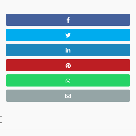
"
"
"