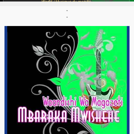
World / Musique du monde
"
Support :
CD
Parution :
17/04/2015
"