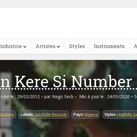
Industrie
Artistes
Styles
Instruments
A
n Kere Si Number
e créé le : 29/02/2012
par
Nago Seck
Mis à jour le : 24/05/2020
5
Guitare
Labels:
Jazzhole Records
Pays:
Nigeria
Styles:
Highlife
,
J