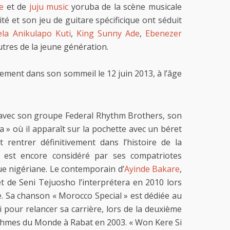
fe
et de
juju music
yoruba de la scène musicale
té et son jeu de guitare spécificique ont séduit
ela Anikulapo Kuti
,
King Sunny Ade
,
Ebenezer
utres de la jeune génération.
ement dans son sommeil le 12 juin 2013, à l’âge
 avec son groupe Federal Rhythm Brothers, son
 où il apparaît sur la pochette avec un béret
t rentrer définitivement dans l’histoire de la
t est encore considéré par ses compatriotes
e nigériane. Le contemporain d’
Ayinde Bakare
,
et de Seni Tejuosho l’interprétera en 2010 lors
e. Sa chanson « Morocco Special » est dédiée au
li pour relancer sa carrière, lors de la deuxième
thmes du Monde à Rabat en 2003. « Won Kere Si