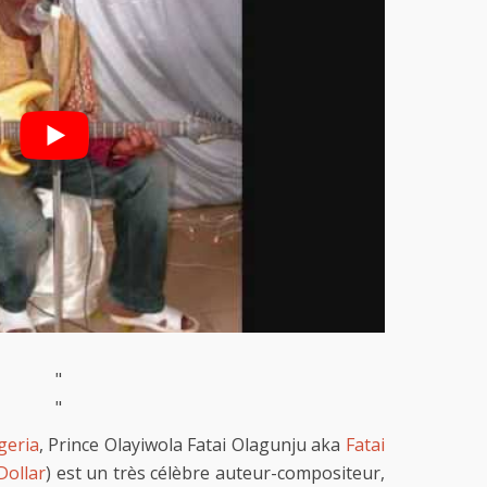
"
"
geria
, Prince Olayiwola Fatai Olagunju aka
Fatai
Dollar
) est un très célèbre auteur-compositeur,