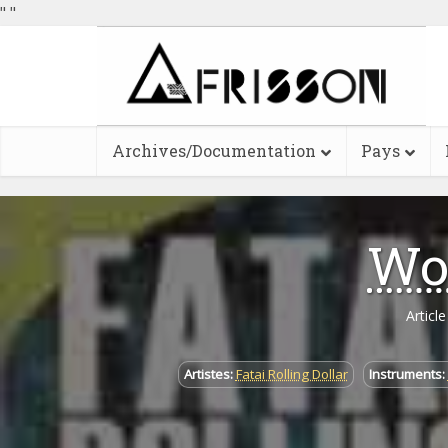
"
"
Archives/Documentation
Pays
Wo
Articl
Artistes:
Fatai Rolling Dollar
Instruments: