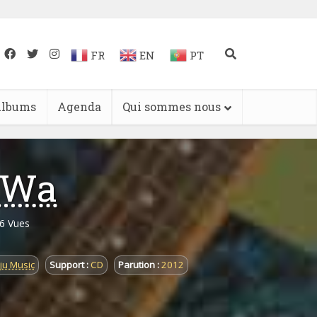
FR
EN
PT
lbums
Agenda
Qui sommes nous
 Wa
6 Vues
uju Music
Support :
CD
Parution :
2012