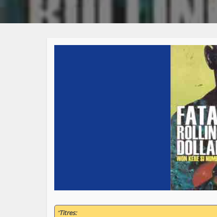
“
Titres: