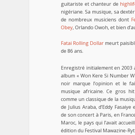
guitariste et chanteur de
highli
nigériane. Sa musique, sa dextéri
de nombreux musiciens dont
F
Obey
, Orlando Owoh, et bien d’a
Fatai Rolling Dollar
meurt paisibl
de 86 ans.
Enregistré initialement en 2003
album « Won Kere Si Number Wa »
noir marque l’opinion et le fai
musique africaine. Ce gros hi
comme un classique de la musiqu
de Julius Araba, d’Eddy Fasaiye 
de son concert à Paris, en Franc
Maroc, le pays qui l’avait accueil
édition du Festival Mawazine-Ry