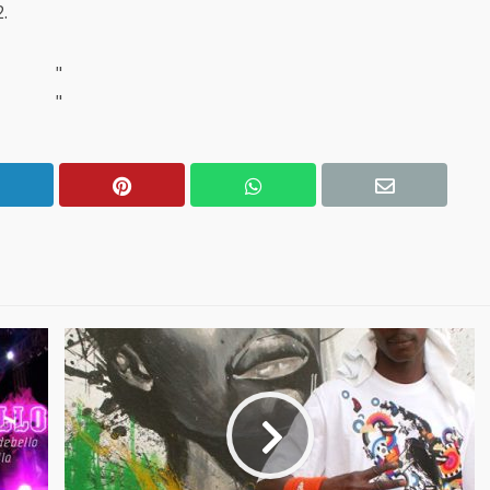
.
"
"