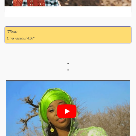
“
Titres:
1. Ya rassoul 4:37”
"
"