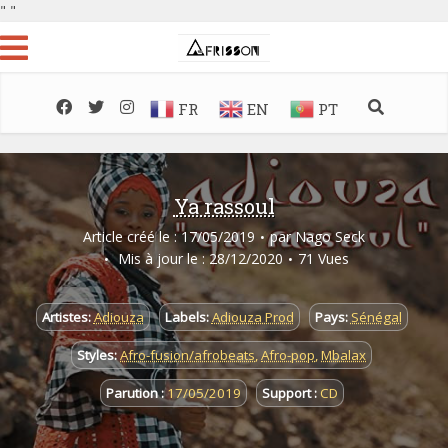
"
"
FR
EN
PT
Ya rassoul
Article créé le : 17/05/2019
par
Nago Seck
Mis à jour le : 28/12/2020
71 Vues
Artistes:
Adiouza
Labels:
Adiouza Prod
Pays:
Sénégal
Styles:
Afro-fusion/afrobeats
,
Afro-pop
,
Mbalax
Parution :
17/05/2019
Support :
CD