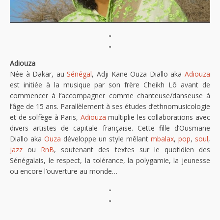
"
"
Adiouza
Née à Dakar, au
Sénégal
, Adji Kane Ouza Diallo aka
Adiouza
est initiée à la musique par son frère Cheikh Lô avant de
commencer à l’accompagner comme chanteuse/danseuse à
l’âge de 15 ans. Parallèlement à ses études d’ethnomusicologie
et de solfège à Paris,
Adiouza
multiplie les collaborations avec
divers artistes de capitale française. Cette fille d’Ousmane
Diallo aka
Ouza
développe un style mêlant
mbalax
,
pop
,
soul
,
jazz
ou
RnB
, soutenant des textes sur le quotidien des
Sénégalais, le respect, la tolérance, la polygamie, la jeunesse
ou encore l’ouverture au monde…
"
"