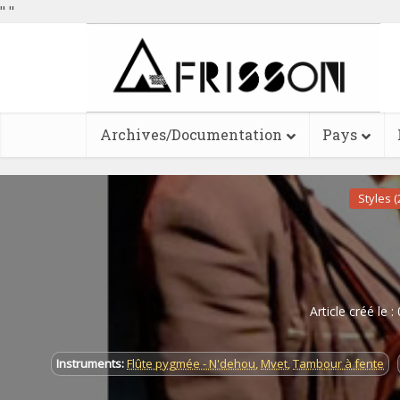
"
"
Archives/Documentation
Pays
Styles (
Article créé le 
Instruments:
Flûte pygmée - N'dehou
,
Mvet
,
Tambour à fente