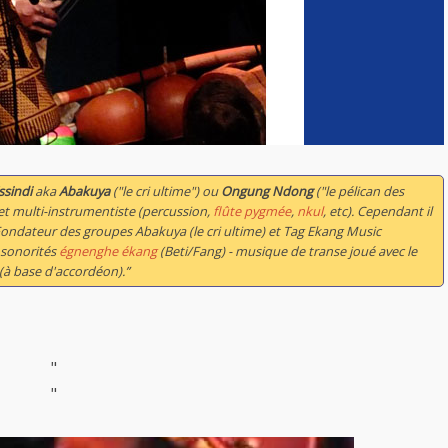
ssindi
aka
Abakuya
("le cri ultime") ou
Ongung Ndong
("le pélican des
et multi-instrumentiste (percussion,
flûte pygmée
,
nkul
, etc). Cependant il
 Fondateur des groupes Abakuya (le cri ultime) et Tag Ekang Music
 sonorités
égnenghe ékang
(Beti/Fang) - musique de transe joué avec le
(à base d'accordéon).”
"
"