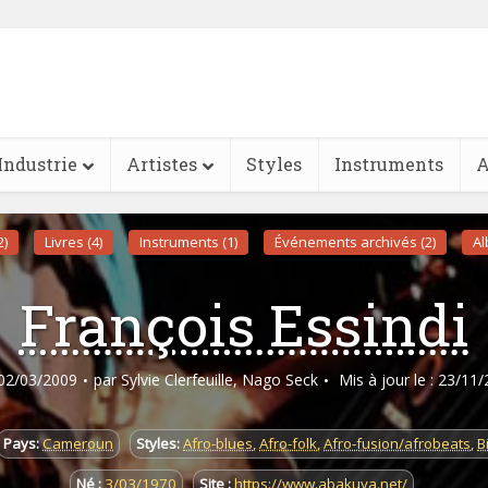
Industrie
Artistes
Styles
Instruments
A
2)
Livres (4)
Instruments (1)
Événements archivés (2)
Al
François Essindi
: 02/03/2009
par
Sylvie Clerfeuille
,
Nago Seck
Mis à jour le : 23/11
Pays:
Cameroun
Styles:
Afro-blues
,
Afro-folk
,
Afro-fusion/afrobeats
,
B
Né :
3/03/1970
Site :
https://www.abakuya.net/