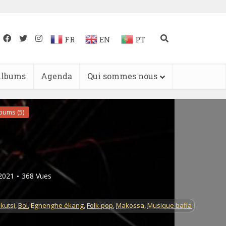
FR
EN
PT
lbums
Agenda
Qui sommes nous
bums (5)
/2021
368 Vues
ikutsi
,
Bol
,
Egnenghe ékang
,
Folk-pop
,
Makossa
,
Musique bafia