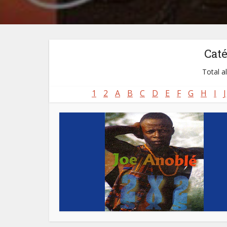
Cat
Total a
1
2
A
B
C
D
E
F
G
H
I
J