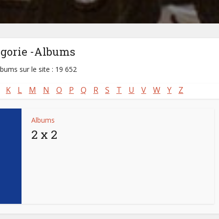
égorie -Albums
lbums sur le site : 19 652
K
L
M
N
O
P
Q
R
S
T
U
V
W
Y
Z
Albums
2 x 2