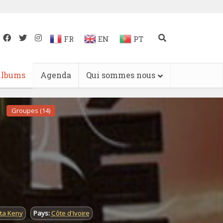
FR
EN
PT
lbums
Agenda
Qui sommes nous
Groupes (14)
ta Keny
Pays:
Côte d'Ivoire