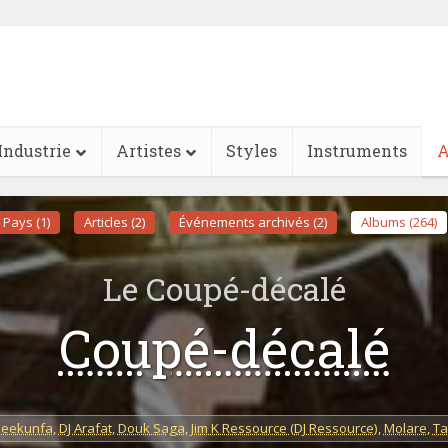
Industrie
Artistes
Styles
Instruments
A
Pays (1)
Articles (2)
Événements archivés (2)
Albums (264)
Le Coupé-décalé
Coupé-décalé
Leekunfa
,
DJ Arafat
,
Douk Saga
,
Jim K Ressource (DJ Ressource)
,
Molare
,
Ta