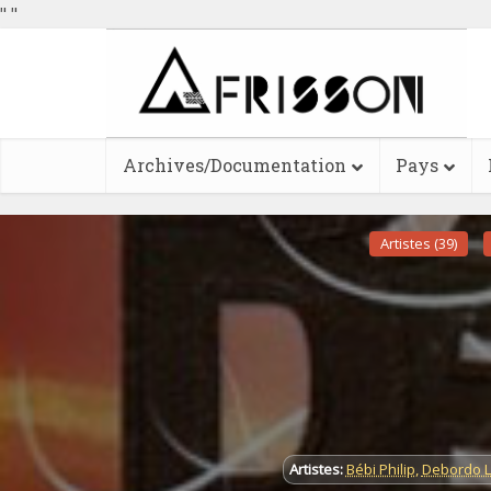
"
"
Archives/Documentation
Pays
Artistes (39)
Artistes:
Bébi Philip
,
Debordo 