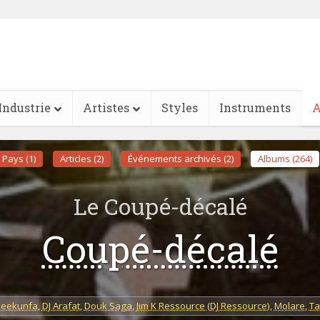
Industrie
Artistes
Styles
Instruments
A
Pays (1)
Articles (2)
Événements archivés (2)
Albums (264)
Le Coupé-décalé
Coupé-décalé
Leekunfa
,
DJ Arafat
,
Douk Saga
,
Jim K Ressource (DJ Ressource)
,
Molare
,
Ta