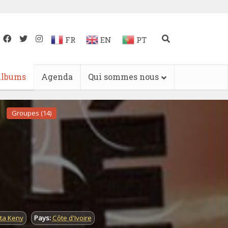
FR
EN
PT
lbums
Agenda
Qui sommes nous
Groupes (14)
ta Keny
Pays:
Côte d'Ivoire