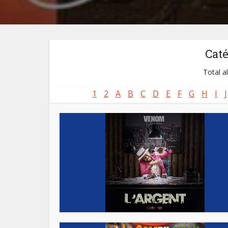
Cat
Total a
1
2
A
B
C
D
E
F
G
H
I
J