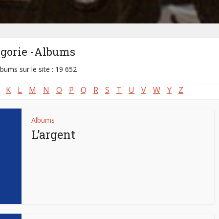
égorie -Albums
lbums sur le site : 19 652
K
L
M
N
O
P
Q
R
S
T
U
V
W
Y
Z
Albums
L’argent