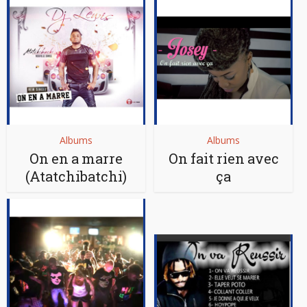
Albums
Albums
On en a marre
On fait rien avec
(Atatchibatchi)
ça