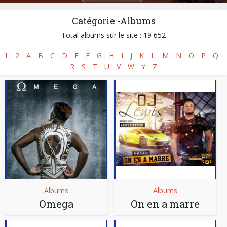
Catégorie -Albums
Total albums sur le site : 19 652
1
2
A
B
C
D
E
F
G
H
I
J
K
L
M
N
O
P
Q
R
S
T
U
V
W
Y
Z
Albums
Albums
Omega
On en a marre