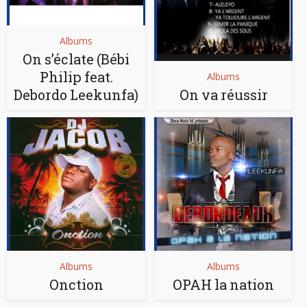
Albums
On s’éclate (Bébi
Philip feat.
Albums
Debordo Leekunfa)
On va réussir
Albums
Albums
Onction
OPAH la nation