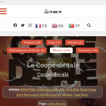
"
"
FR
EN
PT
Artistes (39)
Pays (1)
Articles (2)
Événements archivés (2)
Albums (264)
Groupes (14)
Le Coupé-décalé
Coupé-décalé
Artistes:
Bébi Philip
,
Debordo Leekunfa
,
DJ Arafat
,
Douk Saga
,
Jim K Ressource (DJ Ressource)
,
Molare
,
Tata Keny
Pays:
Côte d'Ivoire