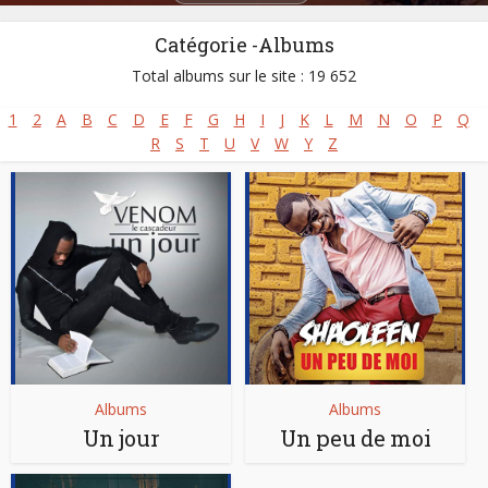
Catégorie -Albums
Total albums sur le site : 19 652
1
2
A
B
C
D
E
F
G
H
I
J
K
L
M
N
O
P
Q
R
S
T
U
V
W
Y
Z
Albums
Albums
Un jour
Un peu de moi