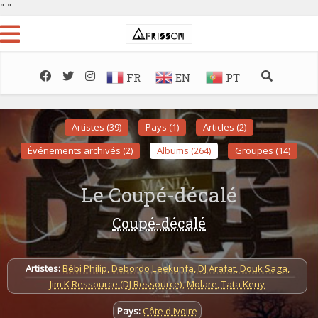
"
"
FR
EN
PT
Artistes (39)
Pays (1)
Articles (2)
Événements archivés (2)
Albums (264)
Groupes (14)
Le Coupé-décalé
Coupé-décalé
Artistes:
Bébi Philip
,
Debordo Leekunfa
,
DJ Arafat
,
Douk Saga
,
Jim K Ressource (DJ Ressource)
,
Molare
,
Tata Keny
Pays:
Côte d'Ivoire