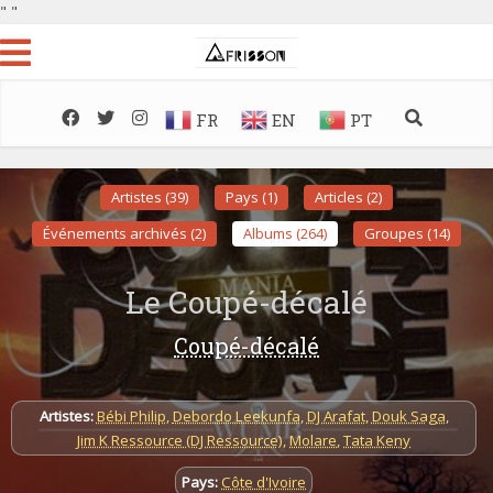
"
"
FR
EN
PT
Artistes (39)
Pays (1)
Articles (2)
Événements archivés (2)
Albums (264)
Groupes (14)
Le Coupé-décalé
Coupé-décalé
Artistes:
Bébi Philip
,
Debordo Leekunfa
,
DJ Arafat
,
Douk Saga
,
Jim K Ressource (DJ Ressource)
,
Molare
,
Tata Keny
Pays:
Côte d'Ivoire