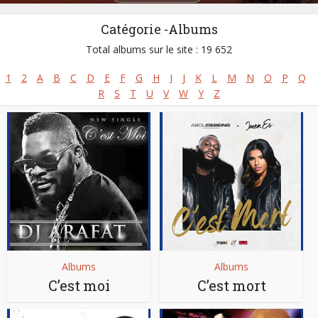
Catégorie -Albums
Total albums sur le site : 19 652
1
2
A
B
C
D
E
F
G
H
I
J
K
L
M
N
O
P
Q
R
S
T
U
V
W
Y
Z
Albums
Albums
C’est moi
C’est mort