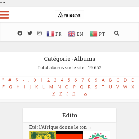
"
"
FR
EN
PT
Catégorie -Albums
Total albums sur le site : 19 652
"
#
$
-
.
0
1
2
3
4
5
6
7
8
9
A
B
C
D
E
F
G
H
I
J
K
L
M
N
O
P
Q
R
S
T
U
V
W
X
Y
Z
{
Π
ⴰ
Edito
Eté : l’Afrique donne le ton
→