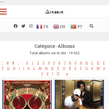
"
"
FR
EN
PT
Catégorie -Albums
Total albums sur le site : 19 652
"
#
$
-
.
0
1
2
3
4
5
6
7
8
9
A
B
C
D
E
F
G
H
I
J
K
L
M
N
O
P
Q
R
S
T
U
V
W
X
Y
Z
{
Π
ⴰ