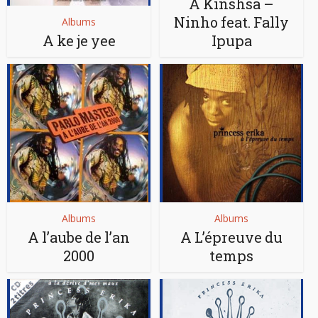
A Kinshsa –
Ninho feat. Fally
Albums
A ke je yee
Ipupa
Albums
Albums
A l’aube de l’an
A L’épreuve du
2000
temps