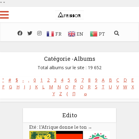
"
"
FR
EN
PT
Catégorie -Albums
Total albums sur le site : 19 652
"
#
$
-
.
0
1
2
3
4
5
6
7
8
9
A
B
C
D
E
F
G
H
I
J
K
L
M
N
O
P
Q
R
S
T
U
V
W
X
Y
Z
{
Π
ⴰ
Edito
Eté : l’Afrique donne le ton
→