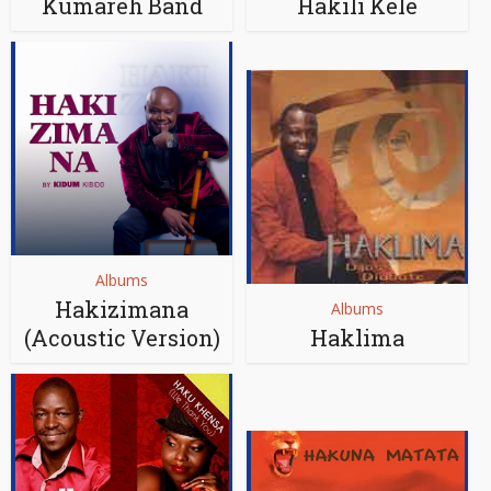
Kumareh Band
Hakili Kélé
Albums
Hakizimana
Albums
(Acoustic Version)
Haklima