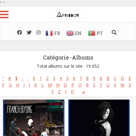
"
"
FR
EN
PT
Catégorie -Albums
Total albums sur le site : 19 652
"
#
$
-
.
0
1
2
3
4
5
6
7
8
9
A
B
C
D
E
F
G
H
I
J
K
L
M
N
O
P
Q
R
S
T
U
V
W
X
Y
Z
{
Π
ⴰ