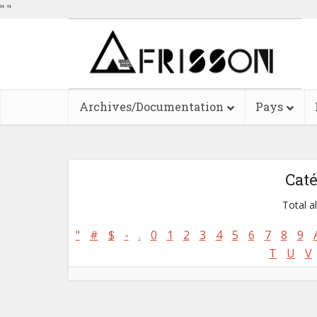
"
"
Archives/Documentation
Pays
Cat
Total a
"
#
$
-
.
0
1
2
3
4
5
6
7
8
9
T
U
V