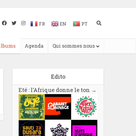
FR
EN
PT
lbums
Agenda
Qui sommes nous
Edito
Eté : l’Afrique donne le ton
→