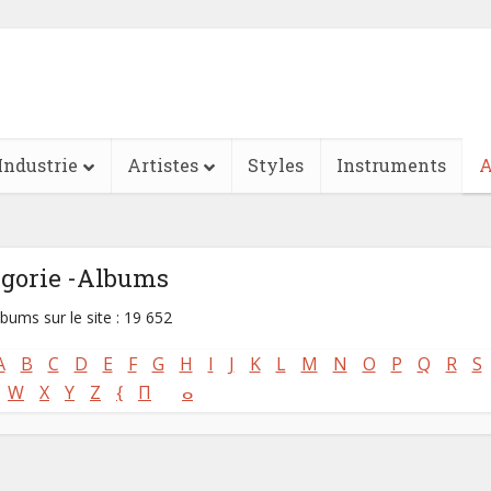
Industrie
Artistes
Styles
Instruments
A
égorie -Albums
lbums sur le site : 19 652
A
B
C
D
E
F
G
H
I
J
K
L
M
N
O
P
Q
R
S
W
X
Y
Z
{
Π
ⴰ