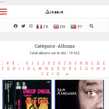
"
"
FR
EN
PT
Catégorie -Albums
Total albums sur le site : 19 652
"
#
$
-
.
0
1
2
3
4
5
6
7
8
9
A
B
C
D
E
F
G
H
I
J
K
L
M
N
O
P
Q
R
S
T
U
V
W
X
Y
Z
{
Π
ⴰ