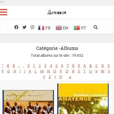
"
"
FR
EN
PT
Catégorie -Albums
Total albums sur le site : 19 652
"
#
$
-
.
0
1
2
3
4
5
6
7
8
9
A
B
C
D
E
F
G
H
I
J
K
L
M
N
O
P
Q
R
S
T
U
V
W
X
Y
Z
{
Π
ⴰ