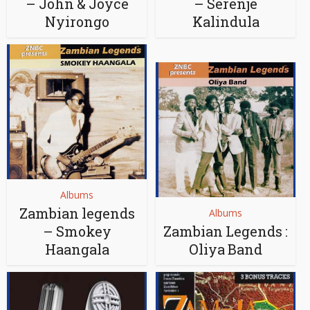
– John & Joyce
– Serenje
Nyirongo
Kalindula
Albums
Zambian legends
Albums
– Smokey
Zambian Legends :
Haangala
Oliya Band