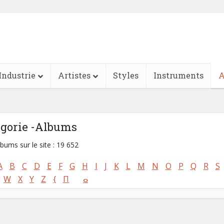
Industrie
Artistes
Styles
Instruments
A
égorie -Albums
lbums sur le site : 19 652
A
B
C
D
E
F
G
H
I
J
K
L
M
N
O
P
Q
R
S
W
X
Y
Z
{
Π
ⴰ