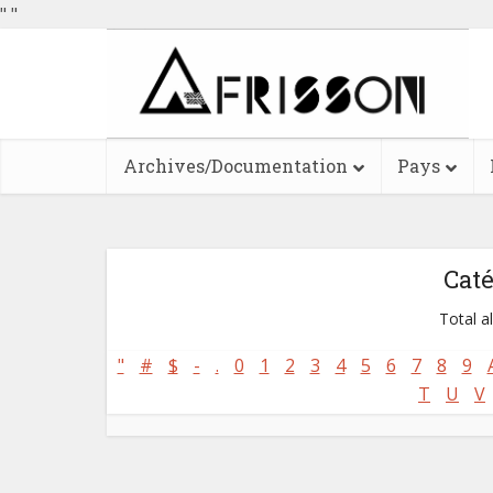
"
"
Archives/Documentation
Pays
Cat
Total a
"
#
$
-
.
0
1
2
3
4
5
6
7
8
9
T
U
V