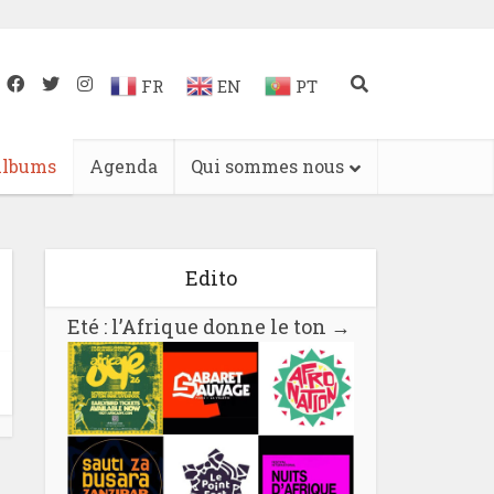
FR
EN
PT
lbums
Agenda
Qui sommes nous
Edito
Eté : l’Afrique donne le ton
→