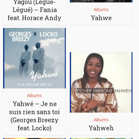
Yagou (Légué-
Légué) – Fania
Albums
feat. Horace Andy
Yahwe
Albums
Yahwé – Je ne
suis rien sans toi
(Georges Breezy
Albums
feat. Locko)
Yahweh