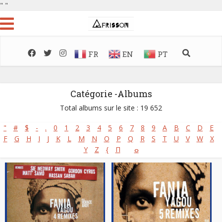
"
"
FR
EN
PT
Catégorie -Albums
Total albums sur le site : 19 652
"
#
$
-
.
0
1
2
3
4
5
6
7
8
9
A
B
C
D
E
F
G
H
I
J
K
L
M
N
O
P
Q
R
S
T
U
V
W
X
Y
Z
{
Π
ⴰ