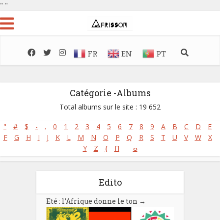
"
"
FR
EN
PT
Catégorie -Albums
Total albums sur le site : 19 652
"
#
$
-
.
0
1
2
3
4
5
6
7
8
9
A
B
C
D
E
F
G
H
I
J
K
L
M
N
O
P
Q
R
S
T
U
V
W
X
Y
Z
{
Π
ⴰ
Edito
Eté : l’Afrique donne le ton
→