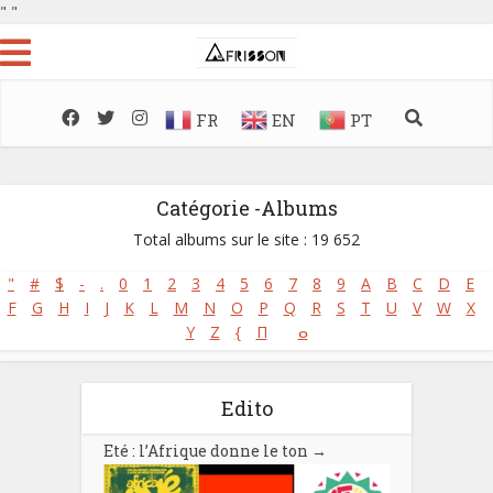
"
"
FR
EN
PT
Catégorie -Albums
Total albums sur le site : 19 652
"
#
$
-
.
0
1
2
3
4
5
6
7
8
9
A
B
C
D
E
F
G
H
I
J
K
L
M
N
O
P
Q
R
S
T
U
V
W
X
Y
Z
{
Π
ⴰ
Edito
Eté : l’Afrique donne le ton
→