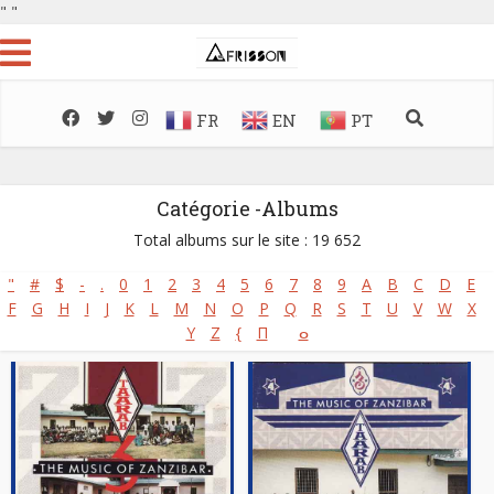
"
"
FR
EN
PT
Catégorie -Albums
Total albums sur le site : 19 652
"
#
$
-
.
0
1
2
3
4
5
6
7
8
9
A
B
C
D
E
F
G
H
I
J
K
L
M
N
O
P
Q
R
S
T
U
V
W
X
Y
Z
{
Π
ⴰ