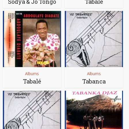
Sodya & Jo Tongo
Tabalé
Albums
Albums
Tabalé
Tabanca