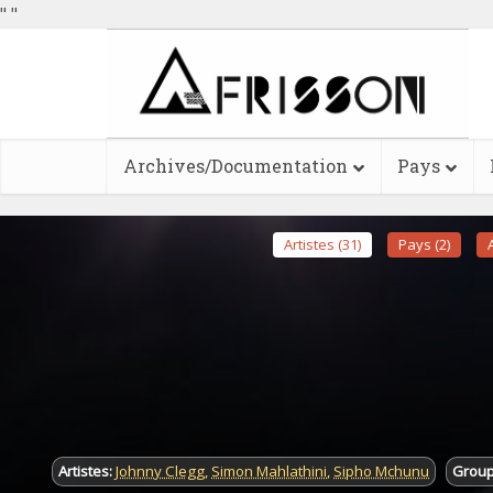
"
"
Archives/Documentation
Pays
Artistes (31)
Pays (2)
Artistes:
Johnny Clegg
,
Simon Mahlathini
,
Sipho Mchunu
Group