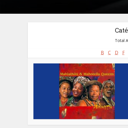
Caté
Total A
B
C
D
F