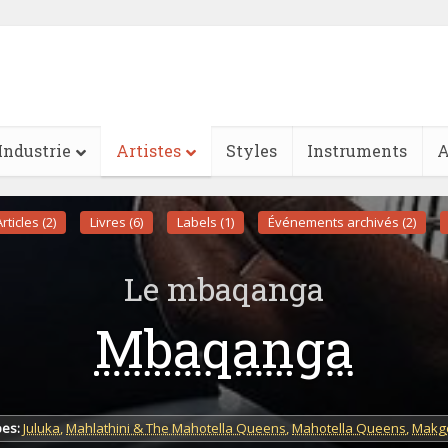
Industrie
Artistes
Styles
Instruments
A
Articles (2)
Livres (6)
Labels (1)
Événements archivés (2)
Le mbaqanga
Mbaqanga
es:
Juluka
,
Mahlathini & The Mahotella Queens
,
Mahotella Queens
,
Makg