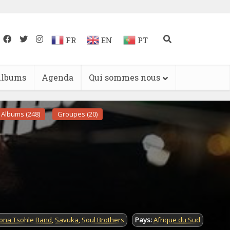
FR
EN
PT
lbums
Agenda
Qui sommes nous
Albums (248)
Groupes (20)
ona Tsohle Band
,
Savuka
,
Soul Brothers
Pays:
Afrique du Sud