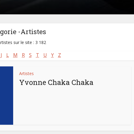
gorie -Artistes
rtistes sur le site : 3 182
J
L
M
R
S
T
U
Y
Z
Artistes
Yvonne Chaka Chaka