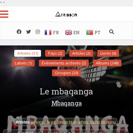
"
"
FR
EN
PT
Artistes (31)
Pays (2)
Articles (2)
Livres (6)
Labels (1)
Événements archivés (2)
Albums (248)
Groupes (20)
Le mbaqanga
Mbaqanga
Artistes:
Johnny Clegg
,
Simon Mahlathini
,
Sipho Mchunu