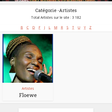
Groupes:
Juluka
,
Mahlathini & The Mahotella Queens
,
Mahotella Queens
,
Makgona Tsohle Band
,
Savuka
,
Soul Brothers
Catégorie -Artistes
Pays:
Afrique du Sud
Total Artistes sur le site : 3 182
B
C
D
F
J
L
M
R
S
T
U
Y
Z
Artistes
Floewe