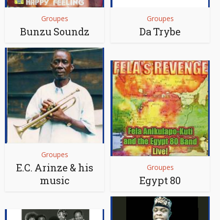
Groupes
Groupes
Bunzu Soundz
Da Trybe
Groupes
E.C. Arinze & his
Groupes
music
Egypt 80