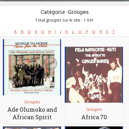
Blues Ibo (Igbo Blues)
,
Fuji Music
,
Highlife
,
Juju Music
,
Naija Music
,
Palm Wine Music / Maringa
,
Soul
,
Toye
Catégorie -Groupes
Total groupes sur le site : 1 041
A
B
D
E
G
H
I
J
K
L
O
P
Q
R
S
T
Groupes
Ade Olumoko and
Groupes
African Spirit
Africa 70