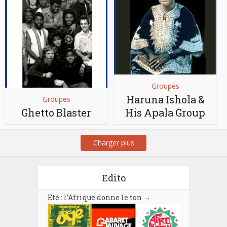
Groupes
Haruna Ishola &
Groupes
Ghetto Blaster
His Apala Group
Charger plus
Edito
Eté : l’Afrique donne le ton
→