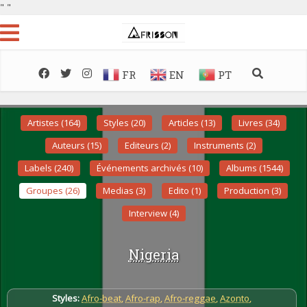
"
"
FR
EN
PT
Artistes (164)
Styles (20)
Articles (13)
Livres (34)
Auteurs (15)
Editeurs (2)
Instruments (2)
Labels (240)
Événements archivés (10)
Albums (1544)
Groupes (26)
Medias (3)
Edito (1)
Production (3)
Interview (4)
Nigeria
Styles:
Afro-beat
,
Afro-rap
,
Afro-reggae
,
Azonto
,