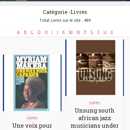
Gospel africain - Musique chrétienne
,
Isacathamiya
,
Jazz
,
Kwaito
,
Kwela /Jive
,
Majuba
,
Mapantsula
,
Marabi Music
,
Catégorie -Livres
Maskandi (Maskanda)
,
Mbaqanga
,
Rock
,
Shangaan Electro
,
Total Livres sur le site : 489
Township Pop
A
B
C
D
H
I
J
K
M
N
P
S
T
U
X
Livres
Unsung south
african jazz
Livres
Une voix pour
musicians under