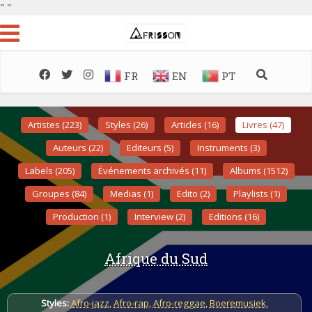
"
"
FR
EN
PT
Artistes (223)
Styles (26)
Articles (16)
Livres (47)
Auteurs (22)
Editeurs (5)
Instruments (3)
Labels (205)
Événements archivés (11)
Albums (1512)
Groupes (84)
Medias (1)
Edito (2)
Playlists (1)
Production (1)
Interview (2)
Editions (16)
Afrique du Sud
Styles:
Afro-jazz
,
Afro-rap
,
Afro-reggae
,
Boeremusiek
,