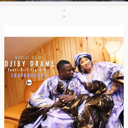
Support :
Vidéo-clip
Parution :
08/12/2017
"
"