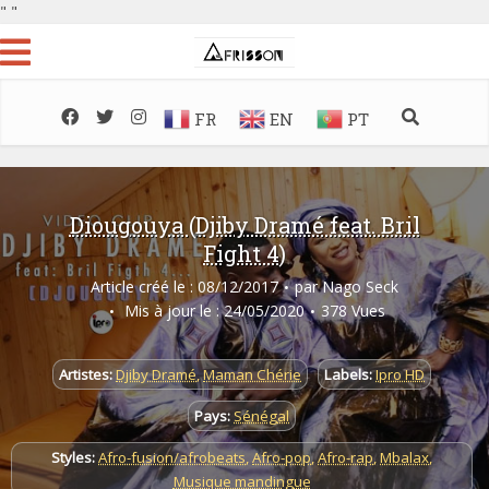
"
"
FR
EN
PT
Diougouya (Djiby Dramé feat. Bril
Fight 4)
Article créé le : 08/12/2017
par
Nago Seck
Mis à jour le : 24/05/2020
378 Vues
Artistes:
Djiby Dramé
,
Maman Chérie
Labels:
Ipro HD
Pays:
Sénégal
Styles:
Afro-fusion/afrobeats
,
Afro-pop
,
Afro-rap
,
Mbalax
,
Musique mandingue