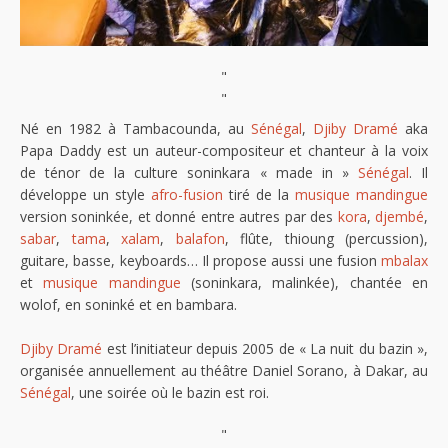
"
"
Né en 1982 à Tambacounda, au
Sénégal
,
Djiby Dramé
aka
Papa Daddy est un auteur-compositeur et chanteur à la voix
de ténor de la culture soninkara « made in »
Sénégal
. Il
développe un style
afro-fusion
tiré de la
musique mandingue
version soninkée, et donné entre autres par des
kora
,
djembé
,
sabar
,
tama
,
xalam
,
balafon
, flûte, thioung (percussion),
guitare, basse, keyboards… Il propose aussi une fusion
mbalax
et
musique mandingue
(soninkara, malinkée), chantée en
wolof, en soninké et en bambara.
Djiby Dramé
est l’initiateur depuis 2005 de « La nuit du bazin »,
organisée annuellement au théâtre Daniel Sorano, à Dakar, au
Sénégal
, une soirée où le bazin est roi.
"