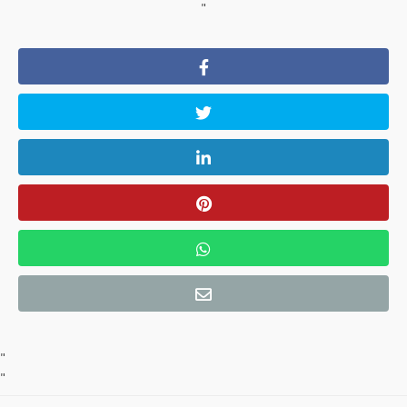
"
"
"