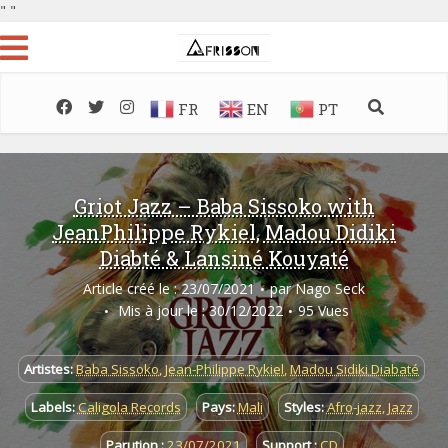
"
"
FR
EN
PT
Griot Jazz – Baba Sissoko with
JeanPhilippe Rykiel, Madou Didiki
Diabté & Lansiné Kouyaté
Article créé le : 23/07/2021
par
Nago Seck
Mis à jour le : 30/12/2022
95 Vues
Artistes:
Baba Sissoko
,
Jean-Philippe Rykiel
,
Madou Sidiki Diabaté
Labels:
Caligola Records
Pays:
Mali
Styles:
Afro-jazz
,
Jazz
Parution :
23/07/2021
Support :
CD