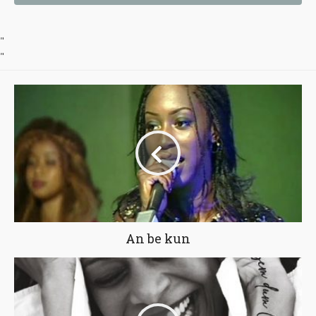
"
"
An be kun