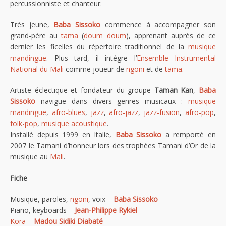
percussionniste et chanteur.
Très jeune,
Baba Sissoko
commence à accompagner son
grand-père au
tama
(
doum doum
), apprenant auprès de ce
dernier les ficelles du répertoire traditionnel de la
musique
mandingue
. Plus tard, il intègre l’
Ensemble Instrumental
National du Mali
comme joueur de
ngoni
et de
tama
.
Artiste éclectique et fondateur du groupe
Taman Kan
,
Baba
Sissoko
navigue dans divers genres musicaux :
musique
mandingue
,
afro-blues
,
jazz
,
afro-jazz
,
jazz-fusion
,
afro-pop
,
folk-pop
,
musique acoustique
.
Installé depuis 1999 en Italie,
Baba Sissoko
a remporté en
2007 le Tamani d’honneur lors des trophées Tamani d’Or de la
musique au
Mali
.
Fiche
Musique, paroles,
ngoni
, voix –
Baba Sissoko
Piano, keyboards –
Jean-Philippe Rykiel
Kora
–
Madou Sidiki Diabaté