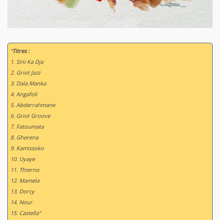
“
Titres :
1. Sini Ka Dja
2. Griot Jazz
3. Dala Manka
4. Angafoli
5. Abderrahmane
6. Griot Groove
7. Fatoumata
8. Gherena
9. Kamissoko
10. Uyaye
11. Thierno
12. Mamela
13. Dorcy
14. Nour
15. Castella”