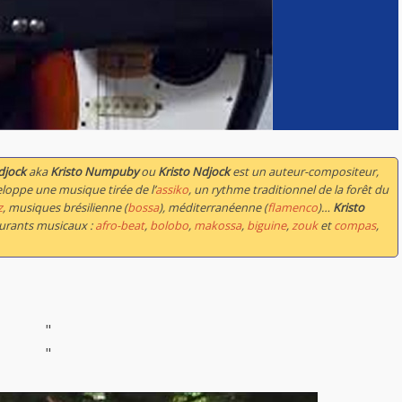
djock
aka
Kristo Numpuby
ou
Kristo Ndjock
est un auteur-compositeur,
veloppe une musique tirée de l’
assiko
, un rythme traditionnel de la forêt du
z
, musiques brésilienne (
bossa
), méditerranéenne (
flamenco
)…
Kristo
courants musicaux :
afro-beat
,
bolobo
,
makossa
,
biguine
,
zouk
et
compas
,
"
"