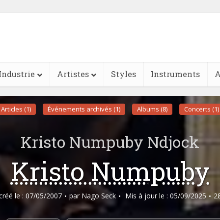
Industrie
Artistes
Styles
Instruments
A
Articles (1)
Événements archivés (1)
Albums (8)
Concerts (1)
Kristo Numpuby Ndjock
Kristo Numpuby
 créé le : 07/05/2007
par
Nago Seck
Mis à jour le : 05/09/2025
2