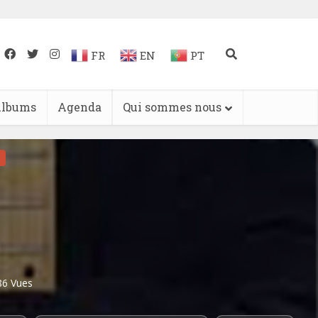
FR
EN
PT
lbums
Agenda
Qui sommes nous
86 Vues