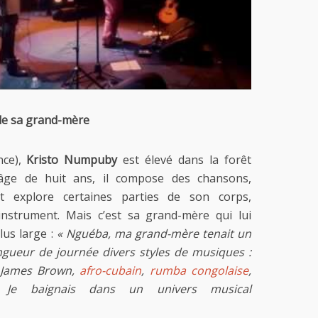
de sa grand-mère
nce),
Kristo Numpuby
est élevé dans la forêt
’âge de huit ans, il compose des chansons,
et explore certaines parties de son corps,
strument. Mais c’est sa grand-mère qui lui
lus large :
« Nguéba, ma grand-mère tenait un
ngueur de journée divers styles de musiques :
 James Brown,
afro-cubain
,
rumba congolaise
,
 Je baignais dans un univers musical