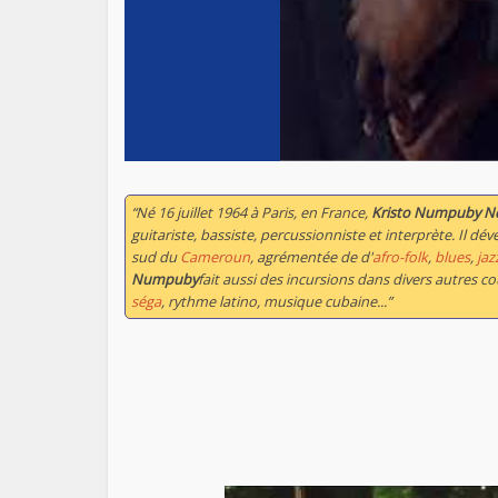
“Né 16 juillet 1964 à Paris, en France,
Kristo Numpuby N
guitariste, bassiste, percussionniste et interprète. Il dé
sud du
Cameroun
, agrémentée de d'
afro-folk
,
blues
,
jaz
Numpuby
fait aussi des incursions dans divers autres 
séga
, rythme latino, musique cubaine...”