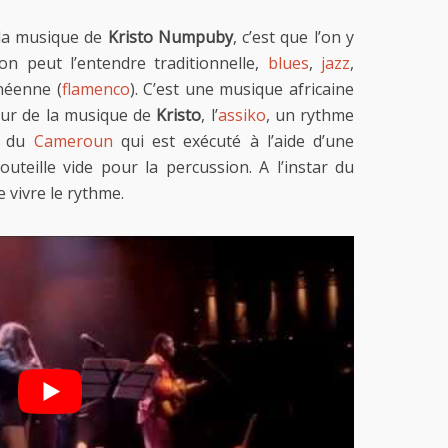
s la musique de
Kristo Numpuby
, c’est que l’on y
on peut l’entendre traditionnelle,
blues
,
jazz
,
néenne (
flamenco
). C’est une musique africaine
œur de la musique de
Kristo
, l’
assiko
, un rythme
ud du
Cameroun
qui est exécuté à l’aide d’une
outeille vide pour la percussion. A l’instar du
 vivre le rythme.