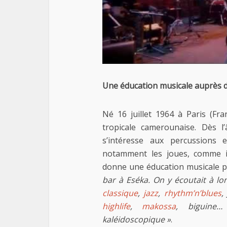
Une éducation musicale auprès 
Né 16 juillet 1964 à Paris (Fra
tropicale camerounaise. Dès l
s’intéresse aux percussions 
notamment les joues, comme in
donne une éducation musicale p
bar à Eséka. On y écoutait à lo
classique
,
jazz
,
rhythm’n’blues
,
highlife
,
makossa
, biguine…
kaléidoscopique »
.