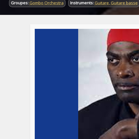
Groupes:
Gombo Orchestra
Instruments:
Guitare
,
Guitare basse