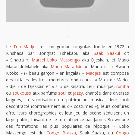
"
"
Le
Trio Madjesi
est un groupe congolais fondé en 1972 à
Kinshasa par Bonghat Tshekabu aka
Saak Saakul
dit
« Sinatra »,
Marcel Loko Massengo
aka Djeskain, et Mario
Matadidi Mabele aka
Mario Matadidi
ou Mario dit « Bwana
Kitoko » (« beau garçon » en lingala) –
Madjesi
est composé
des initiales des trois membres fondateurs : « Ma » de Mario,
« dje » de Djeskain et « si » de Sinatra. Leur musique,
rumba
ou
soukouss
aux parfums
soul
et
jazzy
, chantée dans diverses
langues, la valorisation du patrimoine musical, leur look
décontracté (contrairement aux « costumés »), leurs coiffures
afro, leurs chorégraphies et leur jeu de scène séduisent un
large public, faisant de ce trio influencé par James Brown une
des formations les plus populaires de l’époque – Loko
Massengo est du
Congo Brazza
, Saak Saaku, du
Congo