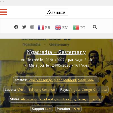
"
"
FR
EN
PT
Ngadiadia – Gestemany
Article créé le : 01/01/2007
par
Nago Seck
Mis à jour le : 24/05/2020
161 Vues
Artistes:
Loko Massengo
,
Mario Matadidi
,
Saak Saakul
Labels:
African
,
Editions Sosoliso
Pays:
Angola
,
Congo Kinshasa
Styles:
Afro-fusion/afrobeats
,
Rumba congolaise
,
Soukouss
Support :
45t
Parution :
1976