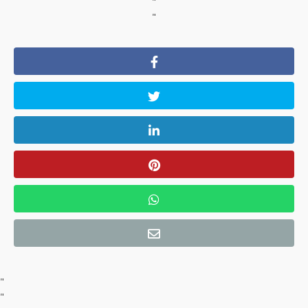
"
"
"
"