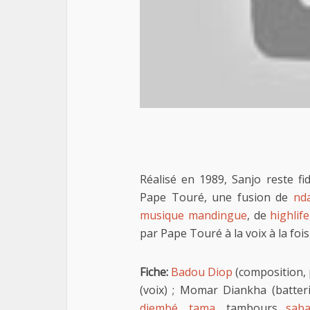
Réalisé en 1989, Sanjo reste fidè
Pape Touré, une fusion de
nd
musique mandingue
, de
highlife
par Pape Touré à la voix à la foi
Fiche:
Badou Diop
(composition, 
(voix) ; Momar Diankha (batte
djembé
,
tama
, tambours
saba