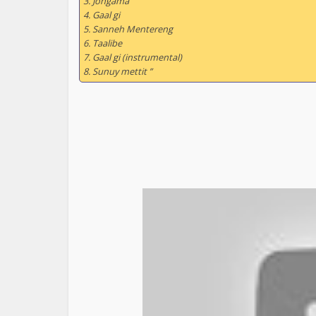
3. Jongama
4. Gaal gi
5. Sanneh Mentereng
6. Taalibe
7. Gaal gi (instrumental)
8. Sunuy mettit ”