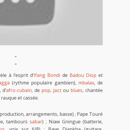
"
"
le à l’esprit d’
Ifang Bondi
de
Badou Diop
et
agga
(rythme populaire gambien),
mbalax
, de
, d’
afro-cubain
, de
pop
,
jazz
ou
blues
, chantée
s rauque et cassée.
production, arrangements, basse) ; Pape Touré
rie, tambours
sabar
) ; Niaw Gningue (batterie,
rs
, voix sur 6/8) ; Baye Diankha (guitare,