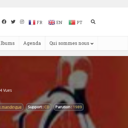
FR
EN
PT
lbums
Agenda
Qui sommes nous
4 Vues
e mandingue
Support :
CD
Parution :
1989