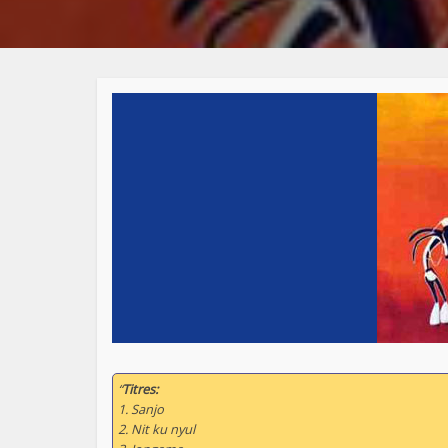
“
Titres:
1. Sanjo
2. Nit ku nyul