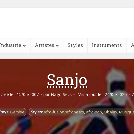
Industrie
Artistes
Styles
Instruments
A
Sanjo
e créé le : 15/05/2007
par
Nago Seck
Mis à jour le : 24/05/2020
7
Pays:
Gambie
Styles:
Afro-fusion/afrobeats
,
Afro-pop
,
Mbalax
,
Musiqu