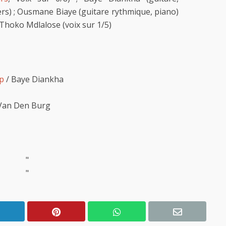
iers) ; Ousmane Biaye (guitare rythmique, piano)
; Thoko Mdlalose (voix sur 1/5)
p
/ Baye Diankha
 Van Den Burg
"
"