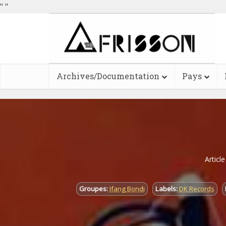
"
"
Archives/Documentation
Pays
Articl
Groupes:
Ifang Bondi
Labels:
DK Records