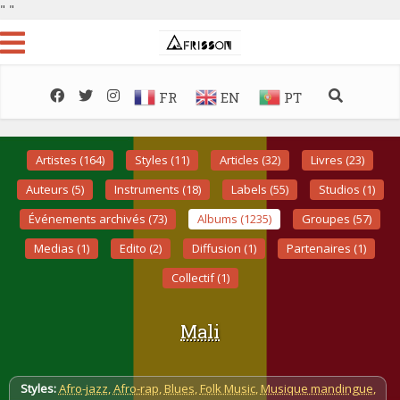
"
"
FR
EN
PT
Artistes (164)
Styles (11)
Articles (32)
Livres (23)
Auteurs (5)
Instruments (18)
Labels (55)
Studios (1)
Événements archivés (73)
Albums (1235)
Groupes (57)
Medias (1)
Edito (2)
Diffusion (1)
Partenaires (1)
Collectif (1)
Mali
Styles:
Afro-jazz
,
Afro-rap
,
Blues
,
Folk Music
,
Musique mandingue
,