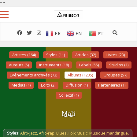
"
"
FR
EN
PT
Artistes (164)
Styles (11)
Articles (32)
Livres (23)
Auteurs (5)
Instruments (18)
Labels (55)
Studios (1)
Événements archivés (73)
Albums (1235)
Groupes (57)
Medias (1)
Edito (2)
Diffusion (1)
Partenaires (1)
Collectif (1)
Mali
Styles:
Afro-jazz
,
Afro-rap
,
Blues
,
Folk Music
,
Musique mandingue
,