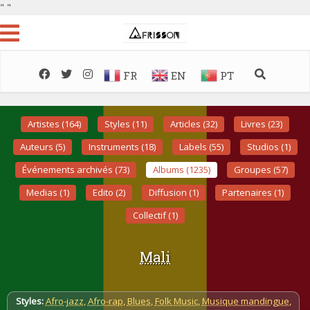
"
"
FR
EN
PT
Artistes (164)
Styles (11)
Articles (32)
Livres (23)
Auteurs (5)
Instruments (18)
Labels (55)
Studios (1)
Événements archivés (73)
Albums (1235)
Groupes (57)
Medias (1)
Edito (2)
Diffusion (1)
Partenaires (1)
Collectif (1)
Mali
Styles:
Afro-jazz
,
Afro-rap
,
Blues
,
Folk Music
,
Musique mandingue
,