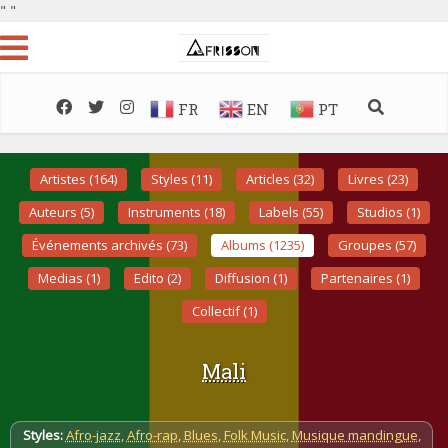
"
"
FR
EN
PT
Artistes (164)
Styles (11)
Articles (32)
Livres (23)
Auteurs (5)
Instruments (18)
Labels (55)
Studios (1)
Événements archivés (73)
Albums (1235)
Groupes (57)
Medias (1)
Edito (2)
Diffusion (1)
Partenaires (1)
Collectif (1)
Mali
Styles:
Afro-jazz
,
Afro-rap
,
Blues
,
Folk Music
,
Musique mandingue
,