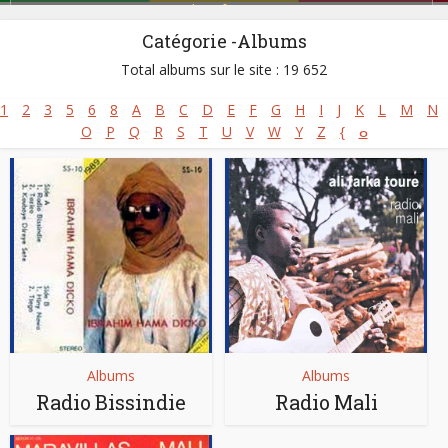
Salsa africaine
Catégorie -Albums
Site :
http://www.mali-music.com
Thème :
Dossier
Total albums sur le site : 19 652
1
2
3
5
6
8
A
B
C
D
E
F
G
H
I
J
K
L
M
N
O
P
Q
R
S
T
U
V
W
Y
Z
{
ⴰ
Albums
Albums
Radio Bissindie
Radio Mali