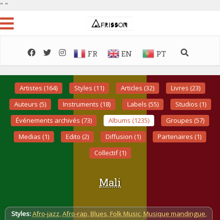
"
"
FR
EN
PT
Artistes (164)
Styles (11)
Articles (32)
Livres (23)
Auteurs (5)
Instruments (18)
Labels (55)
Studios (1)
Événements archivés (73)
Albums (1235)
Groupes (57)
Medias (1)
Edito (2)
Diffusion (1)
Partenaires (1)
Collectif (1)
Mali
Styles:
Afro-jazz
,
Afro-rap
,
Blues
,
Folk Music
,
Musique mandingue
,