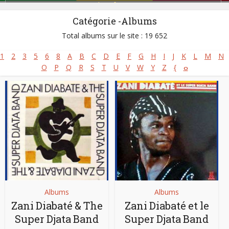
Salsa africaine
Catégorie -Albums
Site :
http://www.mali-music.com
Thème :
Dossier
Total albums sur le site : 19 652
1
2
3
5
6
8
A
B
C
D
E
F
G
H
I
J
K
L
M
N
O
P
Q
R
S
T
U
V
W
Y
Z
{
ⴰ
Albums
Albums
Zani Diabaté & The
Zani Diabaté et le
Super Djata Band
Super Djata Band