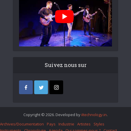
Suivez nous sur
Copyright © 2026. Developed by
iItechnology.in
.
Archives/Documentation
Pays
Industrie
Artistes
Styles
Instruments
Chronologie
Agenda
Qui sommes-nous ?
Contact