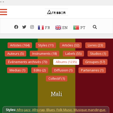
"
"
FR
EN
PT
Artistes (164)
Styles (11)
Articles (32)
Livres (23)
Auteurs (5)
Instruments (18)
Labels (55)
Studios (1)
Événements archivés (73)
Albums (1235)
Groupes (57)
Medias (1)
Edito (2)
Diffusion (1)
Partenaires (1)
Collectif (1)
Mali
Styles:
Afro-jazz
,
Afro-rap
,
Blues
,
Folk Music
,
Musique mandingue
,