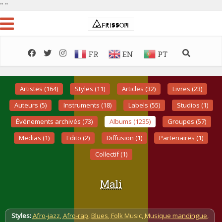
"
"
FR
EN
PT
Artistes (164)
Styles (11)
Articles (32)
Livres (23)
Auteurs (5)
Instruments (18)
Labels (55)
Studios (1)
Événements archivés (73)
Albums (1235)
Groupes (57)
Medias (1)
Edito (2)
Diffusion (1)
Partenaires (1)
Collectif (1)
Mali
Styles:
Afro-jazz
,
Afro-rap
,
Blues
,
Folk Music
,
Musique mandingue
,