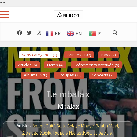
"
"
FR
EN
PT
Sans catégories (1)
Artistes (107)
Pays (2)
Articles (6)
Livres (4)
Événements archivés (9)
Albums (670)
Groupes (23)
Concerts (2)
Le mbalax
Mbalax
Artistes:
Abdou Guité Seck
,
Ablaye Mbaye
,
Baaba Maal
,
Coumba Gawlo
,
Doudou Ndiaye Rose
,
Ismaël Lo
,