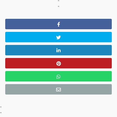
"
"
"
"