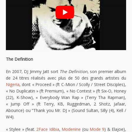
The Definition
En 2007, DJ Jimmy Jatt sort
The Definition
, son premier album
de 24 titres réalisés avec plus de 50 des grands artistes du
Nigeria
, dont « Proceed » (ft C-Mion / Scolly / Street Disciples),
« No Duplicatin » (ft Premium), « No Contest » (ft Six-O, Honey
(22), K-Show), « Everybody Wan Rap » (Terry Tha Rapman),
« Jump Off » (ft Terry, KB, Ruggedman, 2 Shotz, Jafaar,
Abounce) ou “Thank you Mr. DJ » (Sound Sultan, Silly (4), Kell /
W4).
« Stylee » (feat.
2Face Idibia
,
Modenine
(ou
Mode 9
) & Elajoe),