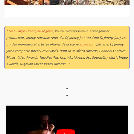
“
Né à Lagos Island, au Nigeria
, l’auteur-compositeur, arrangeur et
producteur, Jimmy Adewale Amu aka DJ Jimmy Jatt (ou Cool DJ Jimmy Jatt), est
un des pionniers et artistes phares de la scène
afro-rap
nigériane. DJ Jimmy
Jatt a remporté plusieurs Awards, dont MTV Africa Awards, Channel O Africa
Music Video Awards, Headies (Hip hop World Awards), SoundCity Music Video
Awards, Nigerian Music Video Awards… ”
"
"