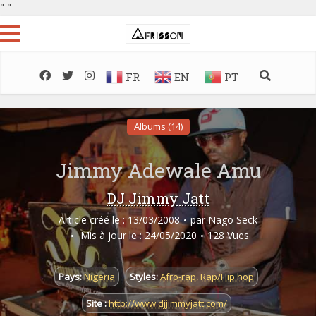
"
"
FR
EN
PT
Albums (14)
Jimmy Adewale Amu
DJ Jimmy Jatt
Article créé le : 13/03/2008
par
Nago Seck
Mis à jour le : 24/05/2020
128 Vues
Pays:
Nigeria
Styles:
Afro-rap
,
Rap/Hip hop
Site :
http://www.djjimmyjatt.com/