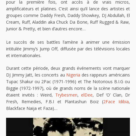
pour la première fois, ont accès à de vrais micros,
amplificateurs et platines. C’est ainsi qu’il lance des artistes et
groupes comme Daddy Fresh, Daddy Showkey, DJ Abdullah, El
Cream, Ruff, Aladdin aka Chuck Da Bone, Ruff Rugged & Raw,
Junior & Pretty, et bien d’autres encore…
Le succès de ses battles l’amène à animer une émission
intitulée Jimmy’s Jump Off, diffusée par des télévisions locales
et internationales.
Durant cette période, deux grands événements vont marquer
DJ Jimmy Jatt, les concerts au
Nigeria
des rappeurs américains
Tupac Shakur ou 2Pac (1971-1996) et The Notorious B.I.G ou
Biggie (1972-1997), où de grands noms de la scène nationale
étaient invités : Weird,
Trybesmen
,
elDee
, Def ‘O’ Clan, Dr
Fresh, Remedies, F.B.I et Plantashun Boiz (
2Face Idibia
,
Blackface Naija et Faza)…