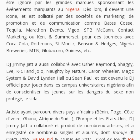
être ignoré par les grandes marques sponsorisant les
événements marquants au
Nigeria
. Dès lors, il devient une
icone, et est sollicité par des sociétés de marketing, de
promotion et de communication comme Bates Cosse,
Tequila, Marathon Events, Vigeo, STB McCann, Contact
Marketing ou Kent & Summerset, pour des tournées avec
Coca Cola, Rothmans, St Moritz, Benson & Hedges, Nigeria
Breweries, MTN, Globacom, Guiness, etc.
DJ Jimmy Jatt a aussi collaboré avec Usher Raymond, Shaggy,
Eve, K-CI and Jojo, Naughty by Nature, Caron Wheeler, Magic
System & David Lynden Hall ou Sean Paul, et est devenu le DJ
officiel pour jouer dans les campus universitaires nigérians afin
de conscientiser les jeunes sur les dangers du sexe non
protégé, le sida.
Artiste ayant parcouru divers pays africains (Bénin, Togo, Côte
d’Ivoire, Ghana, Afrique du Sud…), l’Europe et les Etats-Unis, DJ
Jimmy Jatt a collaboré et produit de nombreux artistes, et a
enregistré de nombreux singles et albums, dont
Komije
(ft
Orezi, Igho,
Sauce Kid
& Muna) en 2011,
Cool As Ice
(ft
Ice