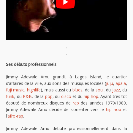
"
"
Ses débuts professionnels
Jimmy Adewale Amu grandit à Lagos Island, le quartier
d’affaires de la ville, aux sons des musiques locales (
juju
,
apala
,
fuji music
,
highlife
), mais aussi du
blues
, de la
soul
, du
jazz
, du
funk
, du
R&B
, de la
pop
, du
disco
et du
hip hop
. Ayant très tôt
écouté de nombreux disques de
rap
des années 1970/1980,
Jimmy Adewale Amu décide de s’orienter vers le
hip hop
et
l’
afro-rap
.
Jimmy Adewale Amu débute professionnellement dans la