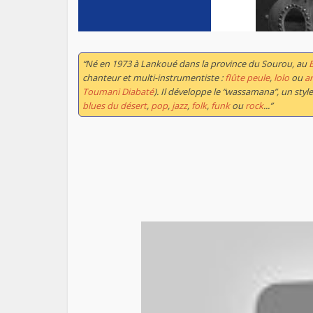
“Né en 1973 à Lankoué dans la province du Sourou, au
chanteur et multi-instrumentiste :
flûte peule
,
lolo
ou
a
Toumani Diabaté
). Il développe le “wassamana”, un st
blues du désert
,
pop
,
jazz
,
folk
,
funk
ou
rock
...”