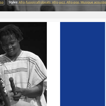
aso
Styles:
Afro-fusion/afrobeats
,
Afro-jazz
,
Afro-pop
,
Musique acousti