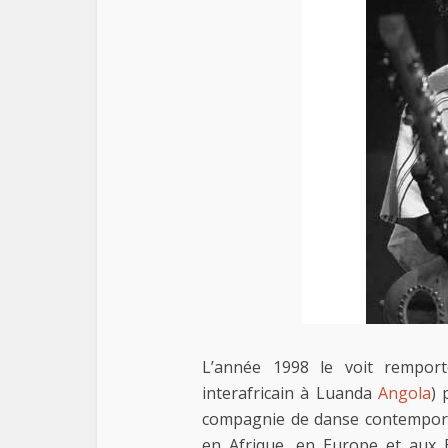
L’année 1998 le voit rempor
interafricain à Luanda
Angola
) 
compagnie de danse contempora
en Afrique, en Europe et aux 