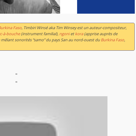
Burkina Faso
, Timbiri Winsé aka Tim Winsey est un auteur-compositeur,
rc-à-bouche
(instrument familial),
ngoni
et
kora
(apprise auprès de
yle mêlant sonorités “samo” du pays San au nord-ouest du
Burkina Faso
,
"
"