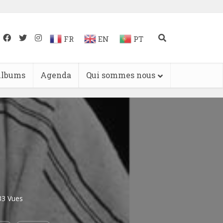
FR
EN
PT
lbums
Agenda
Qui sommes nous
33 Vues