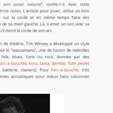
n son assez naturel
”, confie-t-il. Avec cette
rois notes. L’artiste pour jouer, utilise un bois
er sur la corde et en même temps faire des
e de sa main gauche. Là, il émet un son avec sa
’il mord la corde de son arc.
et de théâtre, Tim Winsey a développé un style
tisé le “wassamana”, une de fusion de mélodies
 folk, blues, funk ou rock, donnée par des
arc-à-bouche
),
kora
,
tama
,
djembé
,
flûte peule
)
batterie, claviers). Pour l’
arc-à-bouche
, très
eintes acoustiques pour mieux faire raisonner