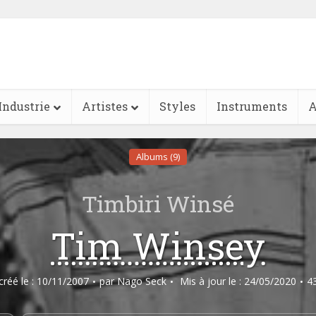
Industrie
Artistes
Styles
Instruments
A
Albums (9)
Timbiri Winsé
Tim Winsey
 créé le : 10/11/2007
par
Nago Seck
Mis à jour le : 24/05/2020
4