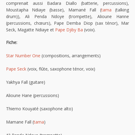
comprenait aussi Badara Diallo (batterie, percussions),
Moustapha Ndiaye (basse), Mamané Fall (
tama
(talking
drum)), Ali Penda Ndoye (trompette), Alioune Hanne
(percussions, chœurs), Pape Demba Diop (sax ténor), Mar
Seck, Magatte Ndiaye et
Pape Djiby Ba
(voix).
Fiche:
Star Number One
(compositions, arrangements)
Pape Seck
(voix, flûte, saxophone ténor, voix)
Yakhya Fall (guitare)
Alioune Hane (percussions)
Thierno Kouyaté (saxophone alto)
Mamane Fall (
tama
)