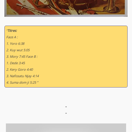
“
Titres:
Face A :
1. Yoro 6:38
2. Kuy wut 5:05
3. Mory 7:45 Face B :
1. Dede 3:45
2. Kery Goro 4:40
3. Nafissatu Njay 4:14
4. Suma dom ji 5:25 ”
"
"