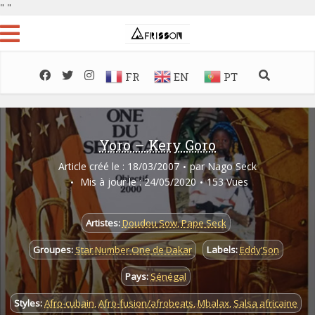
"
"
FR
EN
PT
Yoro – Kery Goro
Article créé le : 18/03/2007
par
Nago Seck
Mis à jour le : 24/05/2020
153 Vues
Artistes:
Doudou Sow
,
Pape Seck
Groupes:
Star Number One de Dakar
Labels:
Eddy’Son
Pays:
Sénégal
Styles:
Afro-cubain
,
Afro-fusion/afrobeats
,
Mbalax
,
Salsa africaine