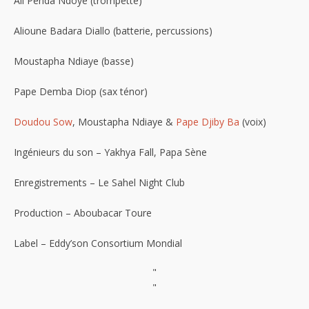
Ali Penda Ndoye (trompette)
Alioune Badara Diallo (batterie, percussions)
Moustapha Ndiaye (basse)
Pape Demba Diop (sax ténor)
Doudou Sow
, Moustapha Ndiaye &
Pape Djiby Ba
(voix)
Ingénieurs du son – Yakhya Fall, Papa Sène
Enregistrements – Le Sahel Night Club
Production – Aboubacar Toure
Label – Eddy’son Consortium Mondial
"
"