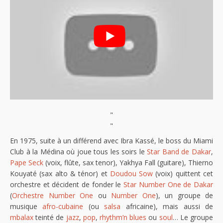
"
"
En 1975, suite à un différend avec Ibra Kassé, le boss du Miami
Club à la Médina où joue tous les soirs le
Star Band de Dakar
,
Pape Seck
(voix, flûte, sax tenor), Yakhya Fall (guitare), Thierno
Kouyaté (sax alto & ténor) et
Doudou Sow
(voix) quittent cet
orchestre et décident de fonder le
Star Number One de Dakar
(
Orchestre Number One
ou
Number One
), un groupe de
musique
afro-cubaine
(ou
salsa
africaine), mais aussi de
mbalax
teinté de
jazz
,
pop
,
rhythm’n blues
ou
soul
… Le groupe