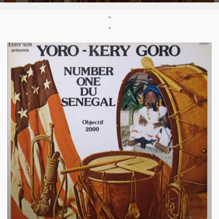
Support :
2LP/33T
Parution :
1980
"
"