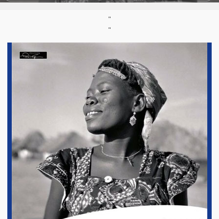
Labels:
Playa Sound
"
"
Pays:
Burkina Faso
,
Burundi
,
Congo Kinshasa
,
Mali
Styles:
Afro-fusion/afrobeats
,
Gospel africain - Musique chrétienne
,
Musique mandingue
Support :
Compilation CD
Parution :
14/04/2007