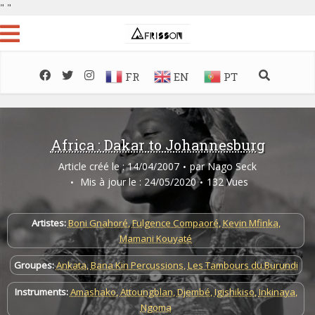
"
"
FR
EN
PT
Africa : Dakar to Johannesburg
Article créé le : 14/04/2007
par
Nago Seck
Mis à jour le : 24/05/2020
132 Vues
Artistes:
Boni Gnahoré
,
Fulgence Compaoré
,
Kevin Mfinka
,
Mamani Kouyaté
Groupes:
Ankata
,
Bana Kin Percussions
,
Les Tambours du Burundi
Instruments:
Amashako
,
Attoungblan
,
Djembé
,
Igishikiso
,
Inkinaya
,
Ngoma