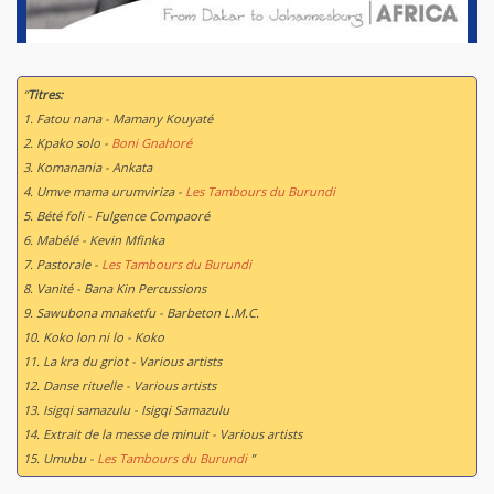
“
Titres:
1. Fatou nana - Mamany Kouyaté
2. Kpako solo -
Boni Gnahoré
3. Komanania - Ankata
4. Umve mama urumviriza -
Les Tambours du Burundi
5. Bété foli - Fulgence Compaoré
6. Mabélé - Kevin Mfinka
7. Pastorale -
Les Tambours du Burundi
8. Vanité - Bana Kin Percussions
9. Sawubona mnaketfu - Barbeton L.M.C.
10. Koko lon ni lo - Koko
11. La kra du griot - Various artists
12. Danse rituelle - Various artists
13. Isigqi samazulu - Isigqi Samazulu
14. Extrait de la messe de minuit - Various artists
15. Umubu -
Les Tambours du Burundi
”