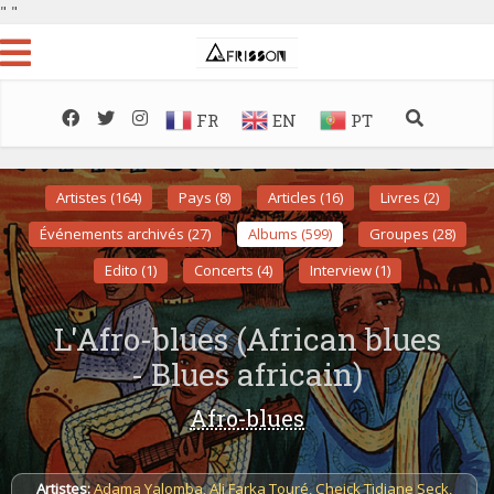
"
"
FR
EN
PT
Artistes (164)
Pays (8)
Articles (16)
Livres (2)
Événements archivés (27)
Albums (599)
Groupes (28)
Edito (1)
Concerts (4)
Interview (1)
L'Afro-blues (African blues
- Blues africain)
Afro-blues
Artistes:
Adama Yalomba
,
Ali Farka Touré
,
Cheick Tidiane Seck
,