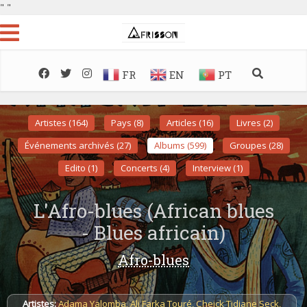
"
"
FR
EN
PT
Artistes (164)
Pays (8)
Articles (16)
Livres (2)
Événements archivés (27)
Albums (599)
Groupes (28)
Edito (1)
Concerts (4)
Interview (1)
L'Afro-blues (African blues
- Blues africain)
Afro-blues
Artistes:
Adama Yalomba
,
Ali Farka Touré
,
Cheick Tidiane Seck
,